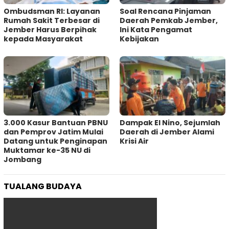
Ombudsman RI: Layanan
‎Soal Rencana Pinjaman
Rumah Sakit Terbesar di
Daerah Pemkab Jember,
Jember Harus Berpihak
Ini Kata Pengamat
kepada Masyarakat
Kebijakan ‎
3.000 Kasur Bantuan PBNU
Dampak El Nino, Sejumlah
dan Pemprov Jatim Mulai
Daerah di Jember Alami
Datang untuk Penginapan
Krisi Air
Muktamar ke-35 NU di
Jombang
TUALANG BUDAYA