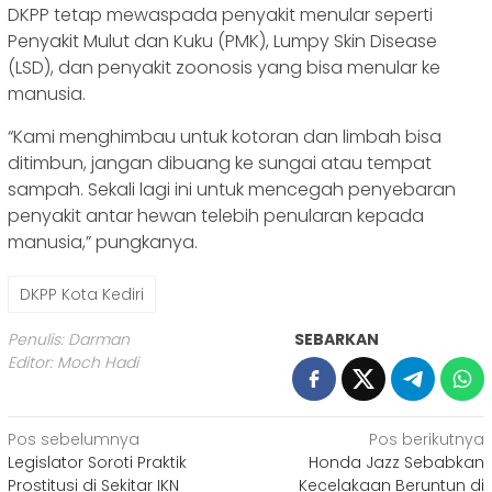
DKPP tetap mewaspada penyakit menular seperti
Penyakit Mulut dan Kuku (PMK), Lumpy Skin Disease
(LSD), dan penyakit zoonosis yang bisa menular ke
manusia.
“Kami menghimbau untuk kotoran dan limbah bisa
ditimbun, jangan dibuang ke sungai atau tempat
sampah. Sekali lagi ini untuk mencegah penyebaran
penyakit antar hewan telebih penularan kepada
manusia,” pungkanya.
DKPP Kota Kediri
Penulis: Darman
SEBARKAN
Editor: Moch Hadi
Navigasi
Pos sebelumnya
Pos berikutnya
Legislator Soroti Praktik
Honda Jazz Sebabkan
pos
Prostitusi di Sekitar IKN
Kecelakaan Beruntun di