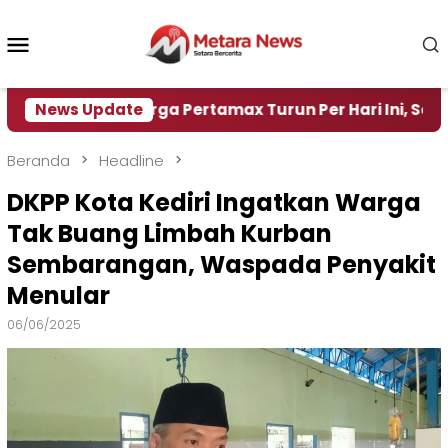
Loncat
ke
Menu
konten
Mobile
News Update
Harga Pertamax Turun Per Hari Ini, Segini Harga
Beranda
Headline
DKPP Kota Kediri Ingatkan Warga
Tak Buang Limbah Kurban
Sembarangan, Waspada Penyakit
Menular
06/06/2025