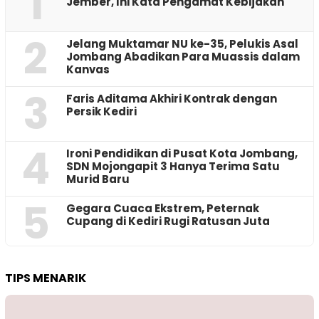
1
Jember, Ini Kata Pengamat Kebijakan ‎
2
Jelang Muktamar NU ke-35, Pelukis Asal
Jombang Abadikan Para Muassis dalam
Kanvas
3
Faris Aditama Akhiri Kontrak dengan
Persik Kediri
4
Ironi Pendidikan di Pusat Kota Jombang,
SDN Mojongapit 3 Hanya Terima Satu
Murid Baru
5
‎Gegara Cuaca Ekstrem, Peternak
Cupang di Kediri Rugi Ratusan Juta
TIPS MENARIK