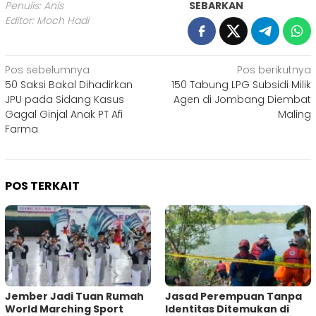
Penulis: Anis
SEBARKAN
Editor: Moch Hadi
Navigasi
Pos sebelumnya
Pos berikutnya
50 Saksi Bakal Dihadirkan
150 Tabung LPG Subsidi Milik
pos
JPU pada Sidang Kasus
Agen di Jombang Diembat
Gagal Ginjal Anak PT Afi
Maling
Farma
POS TERKAIT
Jember Jadi Tuan Rumah
Jasad Perempuan Tanpa
World Marching Sport
Identitas Ditemukan di