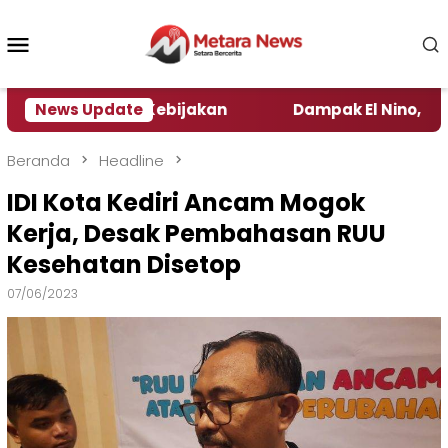
Loncat
ke
Menu
konten
Mobile
Pengamat Kebijakan ‎
News Update
Dampak El Nino, Sejumlah Da
Beranda
Headline
IDI Kota Kediri Ancam Mogok
Kerja, Desak Pembahasan RUU
Kesehatan Disetop
07/06/2023