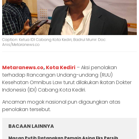
Caption: Ketua IDI Cabang Kota Kediri, Badrul Munir. Doc:
Anis/Metaranews.co
Metaranews.co
,
Kota Kediri
– Aksi penolakan
terhadap Rancangan Undang-undang (RUU)
Kesehatan Omnibus Law turut dilakukan Ikatan Dokter
Indonesia (IDI) Cabang Kota Kediri.
Ancaman mogok nasional pun digaungkan atas
penolakan tersebut.
BACAAN LAINNYA
Macan Putih Datangkan Pemain Asing Eks Persib