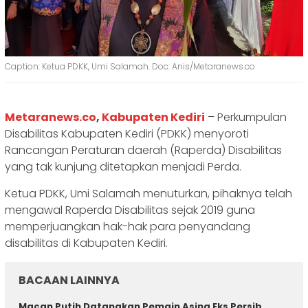
Caption: Ketua PDKK, Umi Salamah. Doc: Anis/Metaranews.co
Metaranews.co
,
Kabupaten Kediri
– Perkumpulan
Disabilitas Kabupaten Kediri (PDKK) menyoroti
Rancangan Peraturan daerah (Raperda) Disabilitas
yang tak kunjung ditetapkan menjadi Perda.
Ketua PDKK, Umi Salamah menuturkan, pihaknya telah
mengawal Raperda Disabilitas sejak 2019 guna
memperjuangkan hak-hak para penyandang
disabilitas di Kabupaten Kediri.
BACAAN LAINNYA
Macan Putih Datangkan Pemain Asing Eks Persib