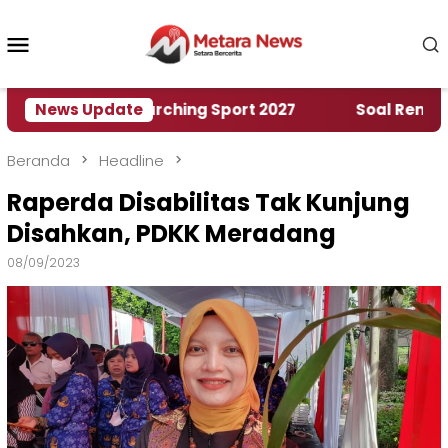
Loncat
ke
Menu
konten
Mobile
 World Marching Sport 2027
News Update
‎Soal Rencana Pinj
Beranda
Headline
Raperda Disabilitas Tak Kunjung
Disahkan, PDKK Meradang
08/09/2023