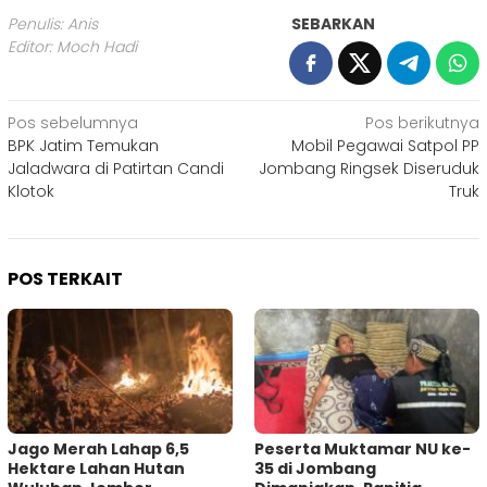
Penulis: Anis
SEBARKAN
Editor: Moch Hadi
Navigasi
Pos sebelumnya
Pos berikutnya
BPK Jatim Temukan
Mobil Pegawai Satpol PP
pos
Jaladwara di Patirtan Candi
Jombang Ringsek Diseruduk
Klotok
Truk
POS TERKAIT
Jago Merah Lahap 6,5
Peserta Muktamar NU ke-
Hektare Lahan Hutan
35 di Jombang