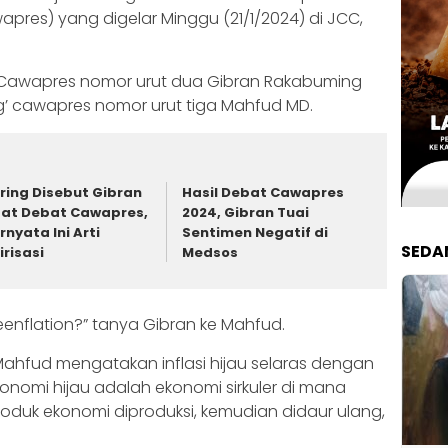
apres) yang digelar Minggu (21/1/2024) di JCC,
leh Cawapres nomor urut dua Gibran Rakabuming
 cawapres nomor urut tiga Mahfud MD.
ring Disebut Gibran
Hasil Debat Cawapres
at Debat Cawapres,
2024, Gibran Tuai
rnyata Ini Arti
Sentimen Negatif di
SEDA
lirisasi
Medsos
nflation?” tanya Gibran ke Mahfud.
ahfud mengatakan inflasi hijau selaras dengan
konomi hijau adalah ekonomi sirkuler di mana
duk ekonomi diproduksi, kemudian didaur ulang,