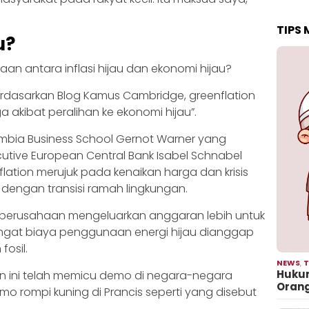
TIPS
u?
an antara inflasi hijau dan ekonomi hijau?
 Berdasarkan Blog Kamus Cambridge, greenflation
a akibat peralihan ke ekonomi hijau”.
umbia Business School Gernot Warner yang
cutive European Central Bank Isabel Schnabel
lation merujuk pada kenaikan harga dan krisis
g dengan transisi ramah lingkungan.
n perusahaan mengeluarkan anggaran lebih untuk
ingat biaya penggunaan energi hijau dianggap
fosil.
NEWS
,
T
Hukum
n ini telah memicu demo di negara-negara
Oran
o rompi kuning di Prancis seperti yang disebut