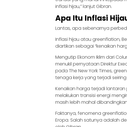
inflasi hijau,” lanjut Gibran.
Apa Itu Inflasi Hija
Lantas, apa sebenarnya perbeda
Inflasi hijau atau greenflation,
diartikan sebagai “kenaikan harg
Mengutip Ekonom Iklim dari Col
menukil pernyataan Direktur Exe
pada The New York Times, greenf
tenaga kerja yang terjadi seirin
Kenaikan harga terjadi lantara
melakukan transisi energi meng
masih lebih mahal dibandingkan 
Faktanya, fenomena greenflatio
Eropa. Salah satunya adalah dem
oleh Gibran.