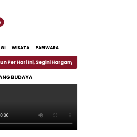
n
GI
WISATA
PARIWARA
Segini Harganya
‎Nasirun Maestro Lukis Pemadu Tr
ANG BUDAYA