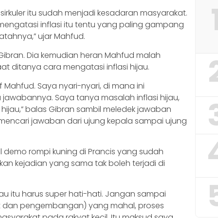
irkuler itu sudah menjadi kesadaran masyarakat.
 mengatasi inflasi itu tentu yang paling gampang
jatahnya,” ujar Mahfud.
 Gibran. Dia kemudian heran Mahfud malah
t ditanya cara mengatasi inflasi hijau.
 Mahfud. Saya nyari-nyari, di mana ini
awabannya. Saya tanya masalah inflasi hijau,
hijau,” balas Gibran sambil meledek jawaban
encari jawaban dari ujung kepala sampai ujung
 demo rompi kuning di Prancis yang sudah
 kejadian yang sama tak boleh terjadi di
ijau itu harus super hati-hati. Jangan sampai
t dan pengembangan) yang mahal, proses
masyarakat pada rakyat kecil. Itu maksud saya,