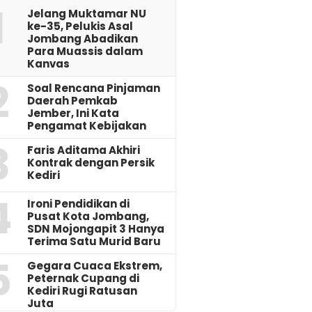
1
Jelang Muktamar NU
ke-35, Pelukis Asal
Jombang Abadikan
Para Muassis dalam
Kanvas
2
‎Soal Rencana Pinjaman
Daerah Pemkab
Jember, Ini Kata
Pengamat Kebijakan ‎
3
Faris Aditama Akhiri
Kontrak dengan Persik
Kediri
4
Ironi Pendidikan di
Pusat Kota Jombang,
SDN Mojongapit 3 Hanya
Terima Satu Murid Baru
5
‎Gegara Cuaca Ekstrem,
Peternak Cupang di
Kediri Rugi Ratusan
Juta