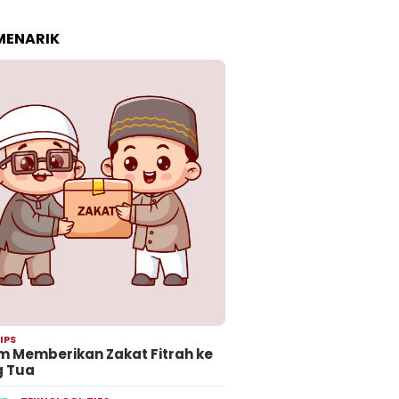
 MENARIK
IPS
 Memberikan Zakat Fitrah ke
g Tua