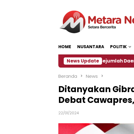
Loncat
ke
konten
HOME
NUSANTARA
POLITIK
 ‎
Dampak El Nino, Sejumlah Daerah di Jember Ala
News Update
Beranda
News
Ditanyakan Gibr
Debat Cawapres, A
22/01/2024