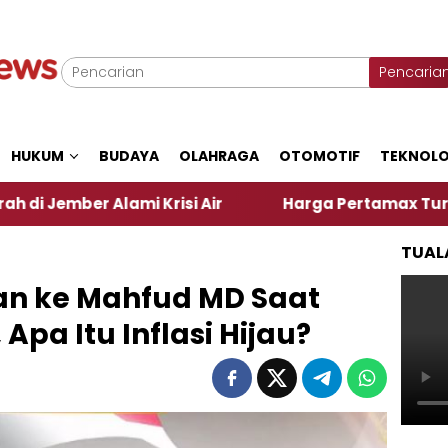
Pencaria
HUKUM
BUDAYA
OLAHRAGA
OTOMOTIF
TEKNOLO
mi Krisi Air
Harga Pertamax Turun Per Hari Ini, 
TUAL
an ke Mahfud MD Saat
pa Itu Inflasi Hijau?