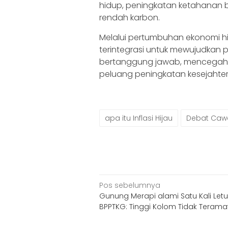
hidup, peningkatan ketahanan 
rendah karbon.
Melalui pertumbuhan ekonomi hij
terintegrasi untuk mewujudka
bertanggung jawab, mencegah 
peluang peningkatan kesejahte
apa itu Inflasi Hijau
Debat Caw
Navigasi
Pos sebelumnya
Gunung Merapi alami Satu Kali Letu
pos
BPPTKG: Tinggi Kolom Tidak Teramat