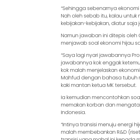
“Sehingga sebenarnya ekonomi s
Nah oleh sebab itu, kalau untuk
kebijakan-kebijakan, diatur saja 
Namun jawaban ini ditepis oleh
menjawab soal ekonomi hijau saa
“Saya lagi nyari jawabannya Prof
jawabannya kok enggak ketemu j
kok malah menjelaskan ekonomi 
Mahfud dengan bahasa tubuh m
kaki mantan ketua MK tersebut.
Ia kemudian mencontohkan soal
memakan korban dan mengatakan
Indonesia.
“Intinya transisi menuju energi h
malah membebankan R&D (rise
transisi yang mahal ini kepada 