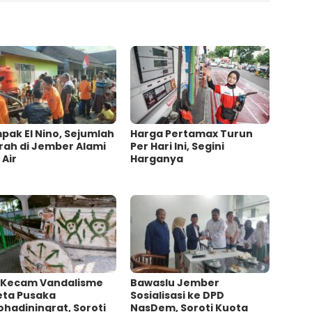
ak El Nino, Sejumlah
Harga Pertamax Turun
rah di Jember Alami
Per Hari Ini, Segini
 Air
Harganya
 Kecam Vandalisme
Bawaslu Jember
eta Pusaka
Sosialisasi ke DPD
ohadiningrat, Soroti
NasDem, Soroti Kuota