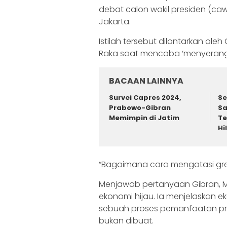
debat calon wakil presiden (caw
Jakarta.
Istilah tersebut dilontarkan o
Raka saat mencoba ‘menyerang’
BACAAN LAINNYA
Survei Capres 2024,
Se
Prabowo-Gibran
Sa
Memimpin di Jatim
Te
Hi
“Bagaimana cara mengatasi gree
Menjawab pertanyaan Gibran, M
ekonomi hijau. Ia menjelaskan e
sebuah proses pemanfaatan pro
bukan dibuat.