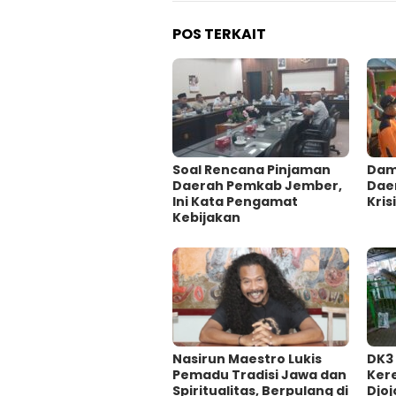
POS TERKAIT
‎Soal Rencana Pinjaman
Damp
Daerah Pemkab Jember,
Dae
Ini Kata Pengamat
Krisi
Kebijakan ‎
‎Nasirun Maestro Lukis
DK3
Pemadu Tradisi Jawa dan
Ker
Spiritualitas, Berpulang di
Djoj