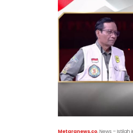
Metaranews.co
, News – Istila