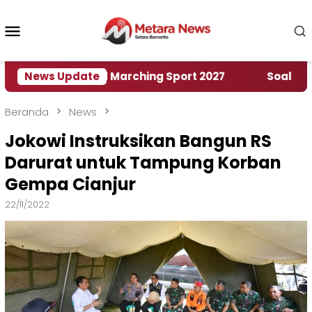
Loncat
ke
Menu
konten
Mobile
mah World Marching Sport 2027
News Update
‎Soal Rencana P
Beranda
News
Jokowi Instruksikan Bangun RS
Darurat untuk Tampung Korban
Gempa Cianjur
22/11/2022