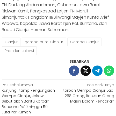
TNI Dudung Abdurachman, Gubernur Jawa Barat
Ridwan Kamil, Pangkostrad Letjen TNI Maruli
Simanjuntak, Pangdam III/Siliwangi Mayjen Kunto Arief
Wibowo, Kapolda Jawa Barat Irjen Pol. Suntana, dan
Bupati Cianjur Herman Suherman.
Cianjur
gempa bumi Cianjur
Gempa Cianjur
Presiden Jokowi
SEBARKAN
Navigasi
Pos sebelumnya
Pos berikutnya
Kunjungi Kamp Pengungsian
Korban Gempa Cianjur Jadi
pos
Gempa Cianjur, Jokowi
268 Orang, Ratusan Orang
Sebut akan Bantu Korban
Masih Dalam Pencarian
Bencana Rp10 hingga 50
Juta Per Rumah