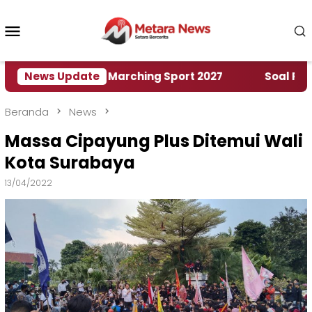
Loncat
ke
Menu
konten
Mobile
mah World Marching Sport 2027
News Update
‎Soal Rencana P
Beranda
News
Massa Cipayung Plus Ditemui Wali
Kota Surabaya
13/04/2022