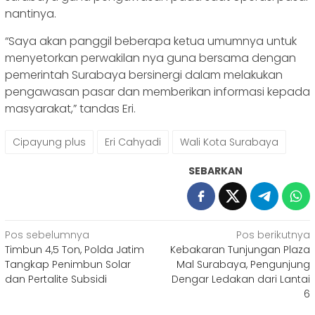
nantinya.
“Saya akan panggil beberapa ketua umumnya untuk
menyetorkan perwakilan nya guna bersama dengan
pemerintah Surabaya bersinergi dalam melakukan
pengawasan pasar dan memberikan informasi kepada
masyarakat,” tandas Eri.
Cipayung plus
Eri Cahyadi
Wali Kota Surabaya
SEBARKAN
Navigasi
Pos sebelumnya
Pos berikutnya
Timbun 4,5 Ton, Polda Jatim
Kebakaran Tunjungan Plaza
pos
Tangkap Penimbun Solar
Mal Surabaya, Pengunjung
dan Pertalite Subsidi
Dengar Ledakan dari Lantai
6