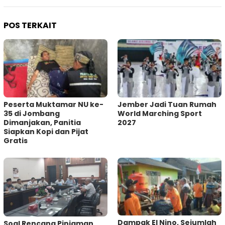
POS TERKAIT
Peserta Muktamar NU ke-
Jember Jadi Tuan Rumah
35 di Jombang
World Marching Sport
Dimanjakan, Panitia
2027
Siapkan Kopi dan Pijat
Gratis
Dampak El Nino, Sejumlah
‎Soal Rencana Pinjaman