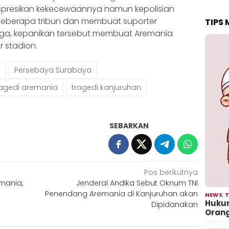
presikan kekecewaannya namun kepolisian
beberapa tribun dan membuat suporter
TIPS
ngga, kepanikan tersebut membuat Aremania
r stadion.
a
Persebaya Surabaya
ragedi aremania
tragedi kanjuruhan
SEBARKAN
Pos berikutnya
mania,
Jenderal Andika Sebut Oknum TNI
Penendang Aremania di Kanjuruhan akan
NEWS
,
T
Hukum
Dipidanakan
Oran