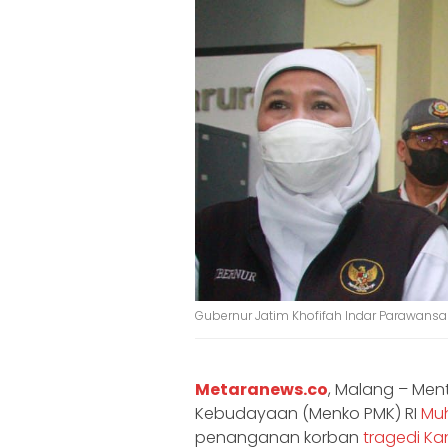
Gubernur Jatim Khofifah Indar Parawansa
Metaranews.co
, Malang – Me
Kebudayaan (Menko PMK) RI
Muh
penanganan korban
tragedi Ka