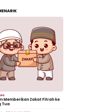
 MENARIK
IPS
 Memberikan Zakat Fitrah ke
g Tua