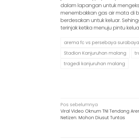
dalam lapangan untuk mengeks
menembakkan gas air mata di 
berdesakan untuk keluar. Sehi
terinjak ketika menuju pintu kelua
arema fc vs persebaya surabay
Stadion Kanjuruhan malang
t
tragedi kanjuruhan malang
Navigasi
Pos sebelumnya
Viral Video Oknum TNI Tendang Are
pos
Netizen: Mohon Diusut Tuntas