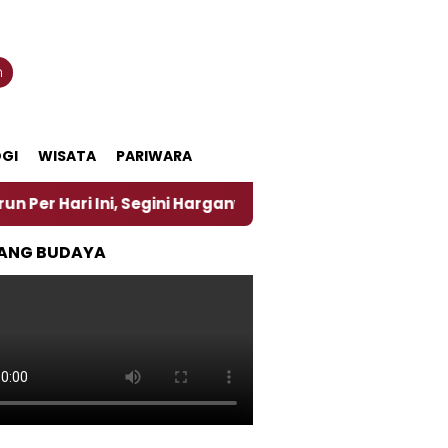
n
GI
WISATA
PARIWARA
i, Segini Harganya
‎Nasirun Maestro Lukis Pemadu
ANG BUDAYA