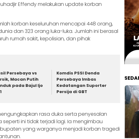
uhadjir Effendy melakukan update korban
lah korban keseluruhan mencapai 448 orang,
 dunia dan 323 orang luka-luka. Jumlah ini berasal
luruh rumah sakit, kepolisian, dan pihak
sil Persebaya vs
Komdis PSSI Denda
SEDA
rsik, Macan Putih
Persebaya Imbas
nduk pada Bajul Ijo
Kedatangan Suporter
1
Persija di GBT
mengungkapkan rasa duka serta penyesalan
seperti ini tidak terjadi lagi. Ia mengimbau
abupaten yang warganya menjadi korban tragedi
antunan.