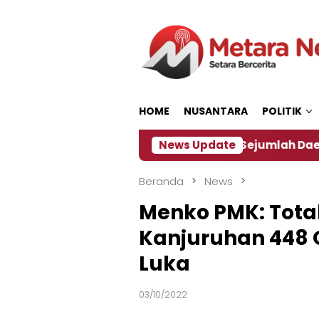
Loncat
ke
konten
HOME
NUSANTARA
POLITIK
kan ‎
Dampak El Nino, Sejumlah Daerah di Jember 
News Update
Beranda
News
Menko PMK: Tota
Kanjuruhan 448 
Luka
03/10/2022