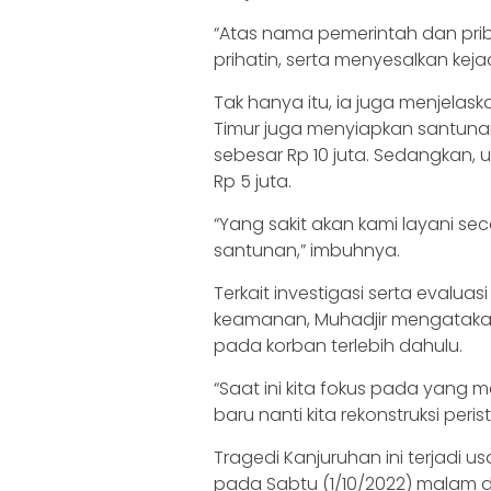
“Atas nama pemerintah dan pr
prihatin, serta menyesalkan kejadi
Tak hanya itu, ia juga menjela
Timur juga menyiapkan santuna
sebesar Rp 10 juta. Sedangkan, u
Rp 5 juta.
“Yang sakit akan kami layani se
santunan,” imbuhnya.
Terkait investigasi serta evalu
keamanan, Muhadjir mengatakan 
pada korban terlebih dahulu.
“Saat ini kita fokus pada yang 
baru nanti kita rekonstruksi peri
Tragedi Kanjuruhan ini terjadi us
pada Sabtu (1/10/2022) malam 