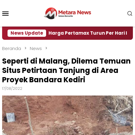
Loncat
ke
Menu
konten
Mobile
Air
News Update
Harga Pertamax Turun Per Hari Ini, Segini Ha
Beranda
News
Seperti di Malang, Dilema Temuan
Situs Petirtaan Tanjung di Area
Proyek Bandara Kediri
17/08/2022