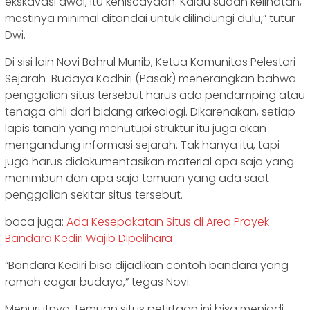
ekskavasi awal, itu keniscayaan. Kalau sudah kelihatan,
mestinya minimal ditandai untuk dilindungi dulu,” tutur
Dwi.
Di sisi lain Novi Bahrul Munib, Ketua Komunitas Pelestari
Sejarah-Budaya Kadhiri (Pasak) menerangkan bahwa
penggalian situs tersebut harus ada pendamping atau
tenaga ahli dari bidang arkeologi. Dikarenakan, setiap
lapis tanah yang menutupi struktur itu juga akan
mengandung informasi sejarah. Tak hanya itu, tapi
juga harus didokumentasikan material apa saja yang
menimbun dan apa saja temuan yang ada saat
penggalian sekitar situs tersebut.
baca juga:
Ada Kesepakatan Situs di Area Proyek
Bandara Kediri Wajib Dipelihara
“Bandara Kediri bisa dijadikan contoh bandara yang
ramah cagar budaya,” tegas Novi.
Menurutnya, temuan situs petirtaan ini bisa menjadi