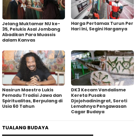
Harga Pertamax Turun Per
Jelang Muktamar NU ke-
Hari Ini, Segini Harganya
35, Pelukis Asal Jombang
Abadikan Para Muassis
dalam Kanvas
‎Nasirun Maestro Lukis
DK3 Kecam Vandalisme
Pemadu Tradisi Jawa dan
Kereta Pusaka
Spiritualitas, Berpulang di
Djojohadiningrat, Soroti
Usia 60 Tahun
Lemahnya Pengawasan
Cagar Budaya
TUALANG BUDAYA