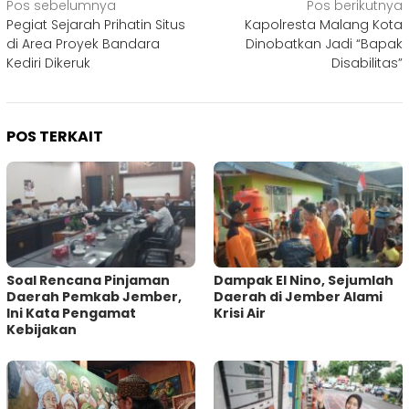
Navigasi
Pos sebelumnya
Pos berikutnya
Pegiat Sejarah Prihatin Situs
Kapolresta Malang Kota
pos
di Area Proyek Bandara
Dinobatkan Jadi “Bapak
Kediri Dikeruk
Disabilitas”
POS TERKAIT
‎Soal Rencana Pinjaman
Dampak El Nino, Sejumlah
Daerah Pemkab Jember,
Daerah di Jember Alami
Ini Kata Pengamat
Krisi Air
Kebijakan ‎