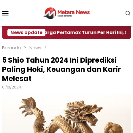
Loncat
ke
Menu
konten
Mobile
News Update
Harga Pertamax Turun Per Hari Ini, Segini Harga
Beranda
News
5 Shio Tahun 2024 Ini Diprediksi
Paling Hoki, Keuangan dan Karir
Melesat
01/01/2024