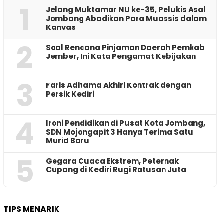
1
Jelang Muktamar NU ke-35, Pelukis Asal
Jombang Abadikan Para Muassis dalam
Kanvas
2
‎Soal Rencana Pinjaman Daerah Pemkab
Jember, Ini Kata Pengamat Kebijakan ‎
3
Faris Aditama Akhiri Kontrak dengan
Persik Kediri
4
Ironi Pendidikan di Pusat Kota Jombang,
SDN Mojongapit 3 Hanya Terima Satu
Murid Baru
5
‎Gegara Cuaca Ekstrem, Peternak
Cupang di Kediri Rugi Ratusan Juta
TIPS MENARIK