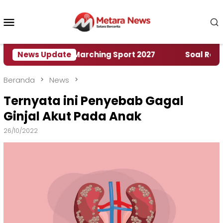
Loncat
ke
Menu
konten
Mobile
ah World Marching Sport 2027
News Update
‎Soal Rencana Pi
Beranda
News
Ternyata ini Penyebab Gagal
Ginjal Akut Pada Anak
26/10/2022