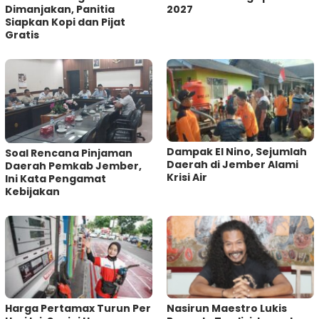
Dimanjakan, Panitia
2027
Siapkan Kopi dan Pijat
Gratis
Dampak El Nino, Sejumlah
‎Soal Rencana Pinjaman
Daerah di Jember Alami
Daerah Pemkab Jember,
Krisi Air
Ini Kata Pengamat
Kebijakan ‎
Harga Pertamax Turun Per
‎Nasirun Maestro Lukis