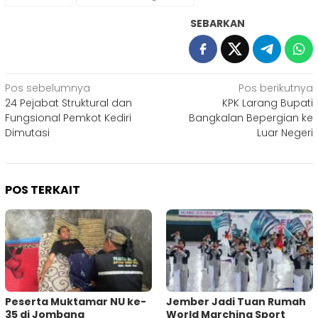
SEBARKAN
Navigasi
Pos sebelumnya
Pos berikutnya
24 Pejabat Struktural dan
KPK Larang Bupati
pos
Fungsional Pemkot Kediri
Bangkalan Bepergian ke
Dimutasi
Luar Negeri
POS TERKAIT
Peserta Muktamar NU ke-
Jember Jadi Tuan Rumah
35 di Jombang
World Marching Sport