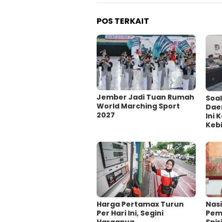
POS TERKAIT
Jember Jadi Tuan Rumah
‎Soa
World Marching Sport
Dae
2027
Ini
Kebi
Harga Pertamax Turun
‎Nas
Per Hari Ini, Segini
Pem
Harganya
Spir