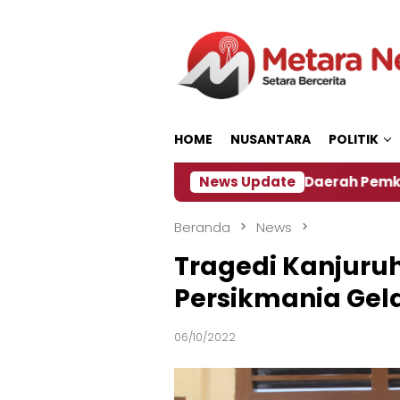
Loncat
ke
konten
HOME
NUSANTARA
POLITIK
‎Soal Rencana Pinjaman Daerah Pemkab Jember, I
News Update
Beranda
News
Tragedi Kanjuru
Persikmania Gel
06/10/2022