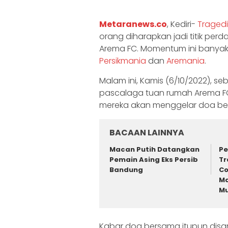
Metaranews.co
, Kediri-
Tragedi
orang diharapkan jadi titik perda
Arema FC. Momentum ini banya
Persikmania
dan
Aremania
.
Malam ini, Kamis (6/10/2022), 
pascalaga tuan rumah Arema FC
mereka akan menggelar doa bers
BACAAN LAINNYA
Macan Putih Datangkan
Pe
Pemain Asing Eks Persib
Tr
Bandung
Co
Ma
Mu
Kabar doa bersama itupun disamb