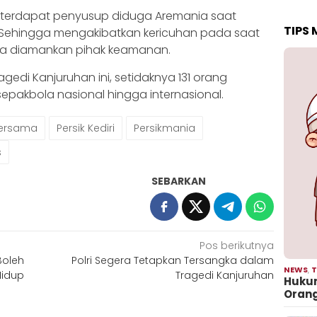
, terdapat penyusup diduga Aremania saat
TIPS
 Sehingga mengakibatkan kericuhan pada saat
ania diamankan pihak keamanan.
gedi Kanjuruhan ini, setidaknya 131 orang
epakbola nasional hingga internasional.
ersama
Persik Kediri
Persikmania
s
SEBARKAN
Pos berikutnya
Boleh
Polri Segera Tetapkan Tersangka dalam
NEWS
,
T
Hidup
Tragedi Kanjuruhan
Hukum
Oran