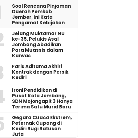
1
‎Soal Rencana Pinjaman
Daerah Pemkab
Jember, Ini Kata
Pengamat Kebijakan ‎
2
Jelang Muktamar NU
ke-35, Pelukis Asal
Jombang Abadikan
Para Muassis dalam
Kanvas
3
Faris Aditama Akhiri
Kontrak dengan Persik
Kediri
4
Ironi Pendidikan di
Pusat Kota Jombang,
SDN Mojongapit 3 Hanya
Terima Satu Murid Baru
5
‎Gegara Cuaca Ekstrem,
Peternak Cupang di
Kediri Rugi Ratusan
Juta