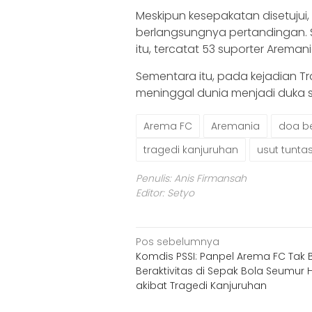
Meskipun kesepakatan disetujui
berlangsungnya pertandingan.
itu, tercatat 53 suporter Arem
Sementara itu, pada kejadian Tra
meninggal dunia menjadi duka s
Arema FC
Aremania
doa b
tragedi kanjuruhan
usut tunta
Penulis: Anis Firmansah
Editor: Setyo
Navigasi
Pos sebelumnya
Komdis PSSI: Panpel Arema FC Tak 
pos
Beraktivitas di Sepak Bola Seumur 
akibat Tragedi Kanjuruhan