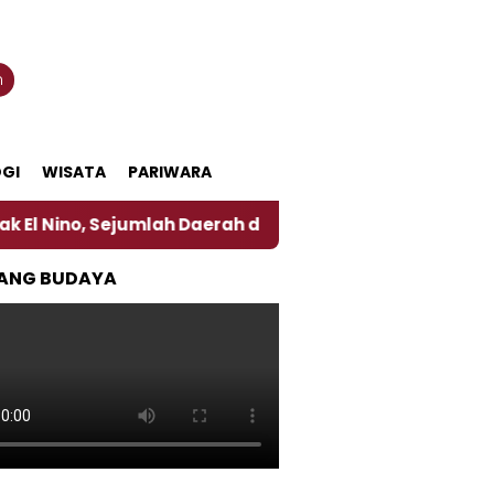
n
GI
WISATA
PARIWARA
ejumlah Daerah di Jember Alami Krisi Air
Harga P
ANG BUDAYA