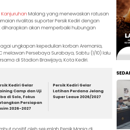
 Kanjuruhan
Malang yang menewaskan ratusan
maian rivalitas suporter Persik Kediri dengan
k diharapkan akan memperbaiki hubungan
sebagai ungkapan kepedulian korban Aremania,
 melawan Persebaya Surabaya, Sabtu (1/10) lalu
ama di Stadion Brawijaya, Kota Kediri.
SEDA
rsik Kediri Gelar
Persik Kediri Gelar
aining Camp dan Uji
Latihan Perdana Jelang
ba di Solo, Fokus
Super Leaue 2026/2027
tangkan Persiapan
sim 2026-2027
ut positif oleh sejumlah Persik Mania di