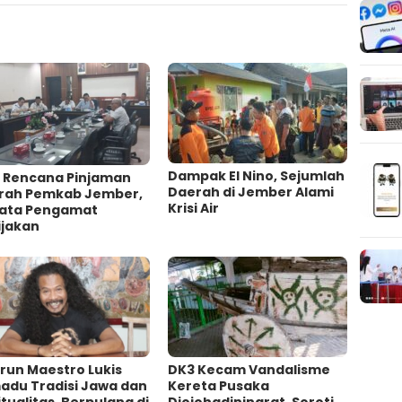
Dampak El Nino, Sejumlah
l Rencana Pinjaman
Daerah di Jember Alami
rah Pemkab Jember,
Krisi Air
 Kata Pengamat
jakan ‎
irun Maestro Lukis
DK3 Kecam Vandalisme
adu Tradisi Jawa dan
Kereta Pusaka
itualitas, Berpulang di
Djojohadiningrat, Soroti