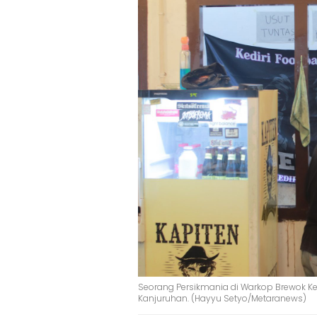
Seorang Persikmania di Warkop Brewok 
Kanjuruhan. (Hayyu Setyo/Metaranews)