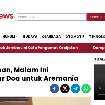
Pencaria
HUKUM
BUDAYA
OLAHRAGA
OTOMOTIF
TEKNOLO
ni Kata Pengamat Kebijakan ‎
Dampak El Nino, S
TUAL
han, Malam Ini
ar Doa untuk Aremania