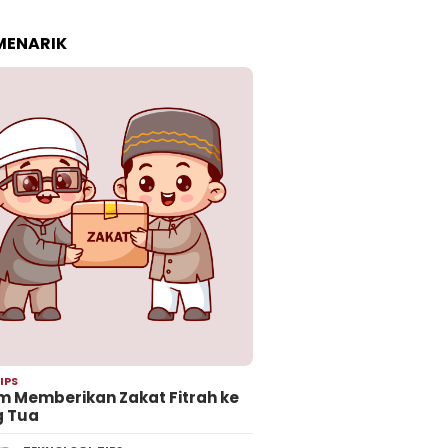
 MENARIK
IPS
 Memberikan Zakat Fitrah ke
g Tua