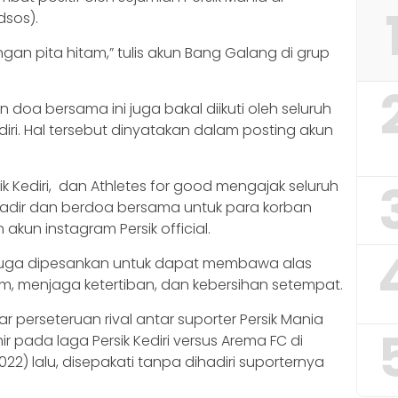
dsos).
gan pita hitam,” tulis akun Bang Galang di grup
n doa bersama ini juga bakal diikuti oleh seluruh
diri. Hal tersebut dinyatakan dalam posting akun
ersik Kediri, dan Athletes for good mengajak seluruh
k hadir dan berdoa bersama untuk para korban
 akun instagram Persik official.
 juga dipesankan untuk dapat membawa alas
am, menjaga ketertiban, dan kebersihan setempat.
ar perseteruan rival antar suporter Persik Mania
r pada laga Persik Kediri versus Arema FC di
022) lalu, disepakati tanpa dihadiri suporternya