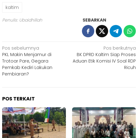
kaltim
Penulis: Ubaidhillah
SEBARKAN
Navigasi
Pos sebelumnya
Pos berikutnya
PKL Makin Menjamur di
BK DPRD Kaltim Siap Proses
pos
Trotoar Pare, Gegara
Aduan Etik Komisi IV Soal RDP
Pemkab Kediri Lakukan
Ricuh
Pembiaran?
POS TERKAIT