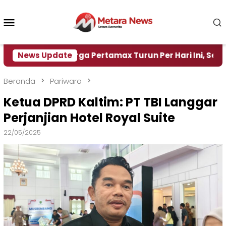
Loncat
ke
Menu
konten
Mobile
News Update
Harga Pertamax Turun Per Hari Ini, Segini Hargan
Beranda
Pariwara
Ketua DPRD Kaltim: PT TBI Langgar
Perjanjian Hotel Royal Suite
22/05/2025