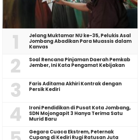
1
Jelang Muktamar NU ke-35, Pelukis Asal
Jombang Abadikan Para Muassis dalam
Kanvas
2
‎Soal Rencana Pinjaman Daerah Pemkab
Jember, Ini Kata Pengamat Kebijakan ‎
3
Faris Aditama Akhiri Kontrak dengan
Persik Kediri
4
Ironi Pendidikan di Pusat Kota Jombang,
SDN Mojongapit 3 Hanya Terima Satu
Murid Baru
5
‎Gegara Cuaca Ekstrem, Peternak
Cupang di Kediri Rugi Ratusan Juta