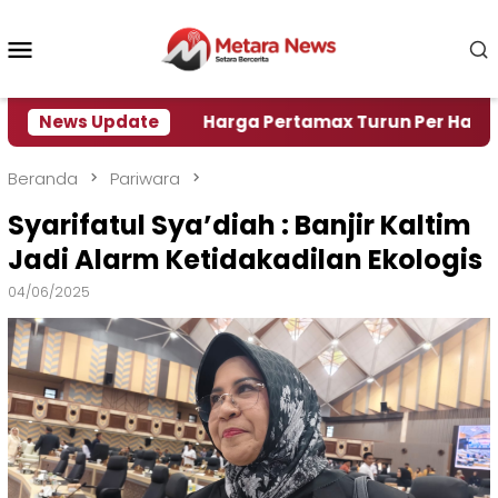
Loncat
ke
Menu
konten
Mobile
si Air
News Update
Harga Pertamax Turun Per Hari Ini, Segini
Beranda
Pariwara
Syarifatul Sya’diah : Banjir Kaltim
Jadi Alarm Ketidakadilan Ekologis
04/06/2025