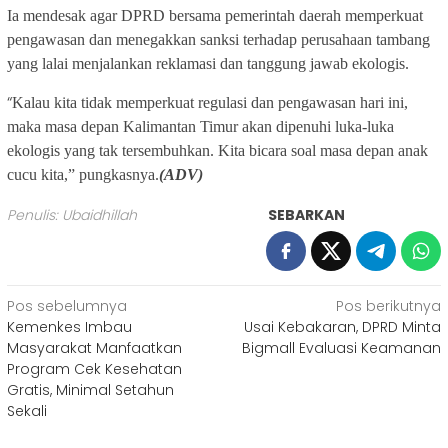
Ia mendesak agar DPRD bersama pemerintah daerah memperkuat
pengawasan dan menegakkan sanksi terhadap perusahaan tambang
yang lalai menjalankan reklamasi dan tanggung jawab ekologis.
“
Kalau kita tidak memperkuat regulasi dan pengawasan hari ini,
maka masa depan Kalimantan Timur akan dipenuhi luka-luka
ekologis yang tak tersembuhkan. Kita bicara soal masa depan anak
cucu kita,” pungkasnya.
(ADV)
Penulis: Ubaidhillah
SEBARKAN
Navigasi
Pos sebelumnya
Pos berikutnya
Kemenkes Imbau
Usai Kebakaran, DPRD Minta
pos
Masyarakat Manfaatkan
Bigmall Evaluasi Keamanan
Program Cek Kesehatan
Gratis, Minimal Setahun
Sekali