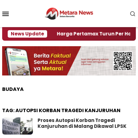
Loncat
ke
Menu
konten
Mobile
i Krisi Air
News Update
Harga Pertamax Turun Per Hari Ini, 
BUDAYA
TAG:
AUTOPSI KORBAN TRAGEDI KANJURUHAN
Proses Autopsi Korban Tragedi
Kanjuruhan di Malang Dikawal LPSK