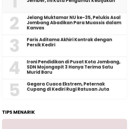
1
Jember, Ini Kata Pengamat Kebijakan ‎
2
Jelang Muktamar NU ke-35, Pelukis Asal
Jombang Abadikan Para Muassis dalam
Kanvas
3
Faris Aditama Akhiri Kontrak dengan
Persik Kediri
4
Ironi Pendidikan di Pusat Kota Jombang,
SDN Mojongapit 3 Hanya Terima Satu
Murid Baru
5
‎Gegara Cuaca Ekstrem, Peternak
Cupang di Kediri Rugi Ratusan Juta
TIPS MENARIK