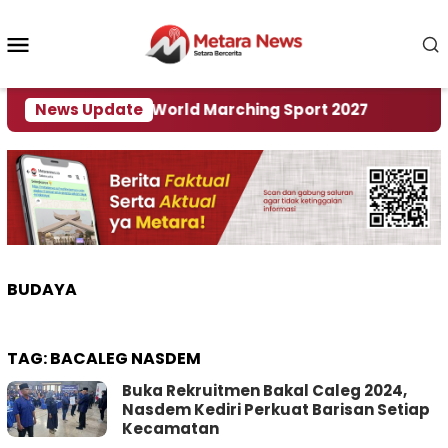
Loncat
ke
Menu
konten
Mobile
i Tuan Rumah World Marching Sport 2027
News Update
‎Soal 
BUDAYA
TAG:
BACALEG NASDEM
Buka Rekruitmen Bakal Caleg 2024,
Nasdem Kediri Perkuat Barisan Setiap
Kecamatan