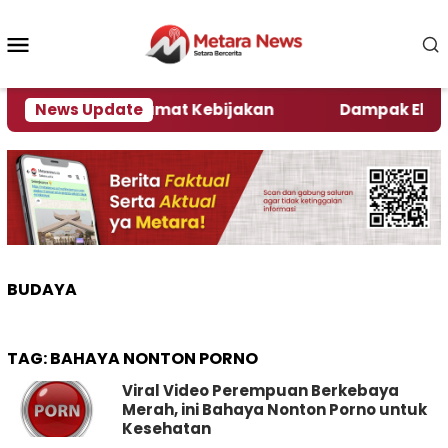
Loncat
ke
Menu
konten
Mobile
Ini Kata Pengamat Kebijakan ‎
News Update
Dampak El Nino, S
BUDAYA
TAG:
BAHAYA NONTON PORNO
Viral Video Perempuan Berkebaya
Merah, ini Bahaya Nonton Porno untuk
Kesehatan