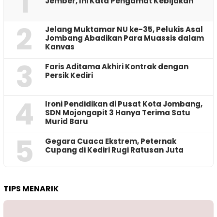
1
Jember, Ini Kata Pengamat Kebijakan ‎
2
Jelang Muktamar NU ke-35, Pelukis Asal
Jombang Abadikan Para Muassis dalam
Kanvas
3
Faris Aditama Akhiri Kontrak dengan
Persik Kediri
4
Ironi Pendidikan di Pusat Kota Jombang,
SDN Mojongapit 3 Hanya Terima Satu
Murid Baru
5
‎Gegara Cuaca Ekstrem, Peternak
Cupang di Kediri Rugi Ratusan Juta
TIPS MENARIK