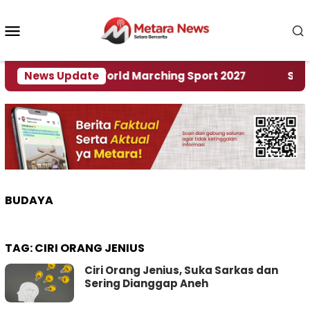
Loncat
ke
Menu
konten
Mobile
Tuan Rumah World Marching Sport 2027
News Update
‎Soal Re
BUDAYA
TAG:
CIRI ORANG JENIUS
Ciri Orang Jenius, Suka Sarkas dan
Sering Dianggap Aneh