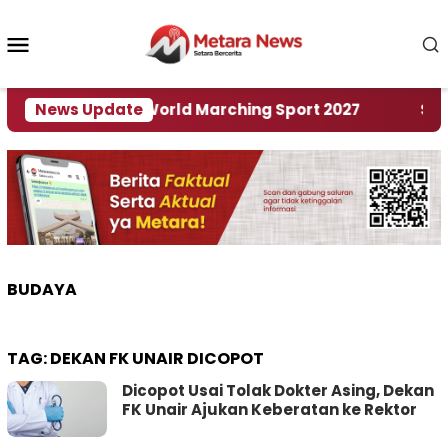
Loncat
ke
Menu
konten
Mobile
Tuan Rumah World Marching Sport 2027
News Update
‎Soal Re
BUDAYA
TAG:
DEKAN FK UNAIR DICOPOT
Dicopot Usai Tolak Dokter Asing, Dekan
FK Unair Ajukan Keberatan ke Rektor