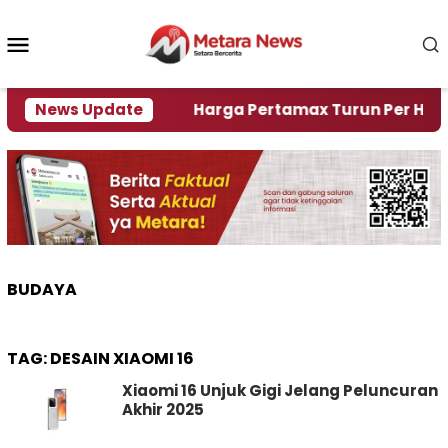
Loncat
ke
Menu
konten
Mobile
i Krisi Air
News Update
Harga Pertamax Turun Per Hari Ini, 
BUDAYA
TAG:
DESAIN XIAOMI 16
Xiaomi 16 Unjuk Gigi Jelang Peluncuran
Akhir 2025