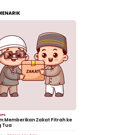
 MENARIK
IPS
 Memberikan Zakat Fitrah ke
g Tua