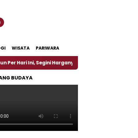
n
GI
WISATA
PARIWARA
Ini, Segini Harganya
‎Nasirun Maestro Lukis Pema
ANG BUDAYA