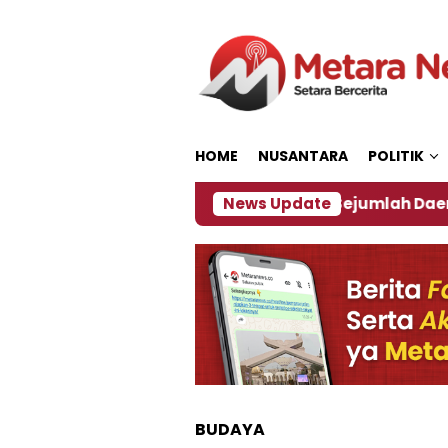
Loncat
ke
konten
HOME
NUSANTARA
POLITIK
jakan ‎
Dampak El Nino, Sejumlah Daerah di Jembe
News Update
BUDAYA