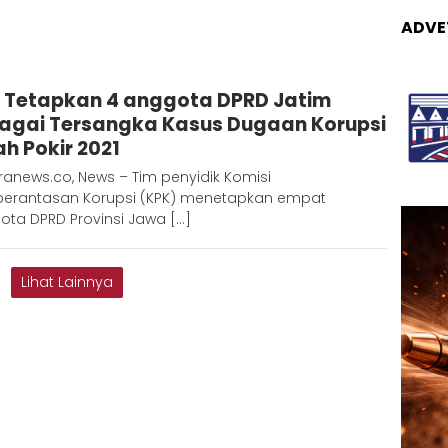
ADVE
Adinda
 Tetapkan 4 anggota DPRD Jatim
D
agai Tersangka Kasus Dugaan Korupsi
ah Pokir 2021
anews.co, News – Tim penyidik Komisi
erantasan Korupsi (KPK) menetapkan empat
ota DPRD Provinsi Jawa […]
Lihat Lainnya