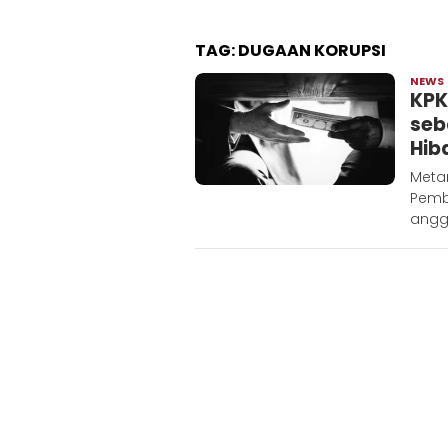
TAG:
DUGAAN KORUPSI
NEWS
KPK
seb
Hib
Metar
Pemb
angg