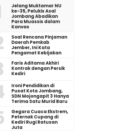
1
Jelang Muktamar NU
ke-35, Pelukis Asal
Jombang Abadikan
Para Muassis dalam
Kanvas
2
‎Soal Rencana Pinjaman
Daerah Pemkab
Jember, Ini Kata
Pengamat Kebijakan ‎
3
Faris Aditama Akhiri
Kontrak dengan Persik
Kediri
4
Ironi Pendidikan di
Pusat Kota Jombang,
SDN Mojongapit 3 Hanya
Terima Satu Murid Baru
5
‎Gegara Cuaca Ekstrem,
Peternak Cupang di
Kediri Rugi Ratusan
Juta