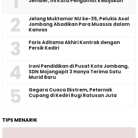
1
Jember, Ini Kata Pengamat Kebijakan ‎
2
Jelang Muktamar NU ke-35, Pelukis Asal
Jombang Abadikan Para Muassis dalam
Kanvas
3
Faris Aditama Akhiri Kontrak dengan
Persik Kediri
4
Ironi Pendidikan di Pusat Kota Jombang,
SDN Mojongapit 3 Hanya Terima Satu
Murid Baru
5
‎Gegara Cuaca Ekstrem, Peternak
Cupang di Kediri Rugi Ratusan Juta
TIPS MENARIK