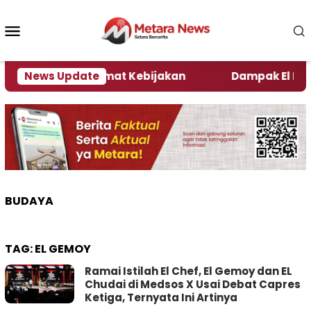
Loncat
ke
Menu
konten
Mobile
i Kata Pengamat Kebijakan ‎
News Update
Dampak El Nino, Sej
BUDAYA
TAG:
EL GEMOY
Ramai Istilah El Chef, El Gemoy dan EL
Chudai di Medsos X Usai Debat Capres
Ketiga, Ternyata Ini Artinya