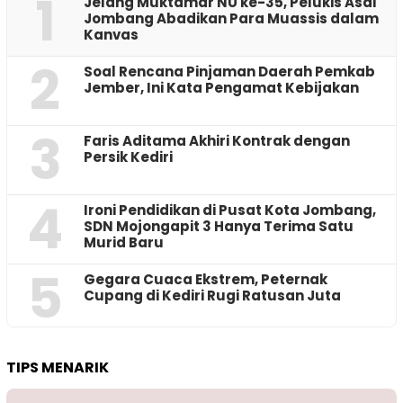
1
Jelang Muktamar NU ke-35, Pelukis Asal
Jombang Abadikan Para Muassis dalam
Kanvas
2
‎Soal Rencana Pinjaman Daerah Pemkab
Jember, Ini Kata Pengamat Kebijakan ‎
3
Faris Aditama Akhiri Kontrak dengan
Persik Kediri
4
Ironi Pendidikan di Pusat Kota Jombang,
SDN Mojongapit 3 Hanya Terima Satu
Murid Baru
5
‎Gegara Cuaca Ekstrem, Peternak
Cupang di Kediri Rugi Ratusan Juta
TIPS MENARIK