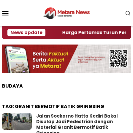
Loncat
ke
Menu
konten
Mobile
mi Krisi Air
News Update
Harga Pertamax Turun Per Hari Ini, 
BUDAYA
TAG:
GRANIT BERMOTIF BATIK GRINGSING
Jalan Soekarno Hatta Kediri Bakal
Disulap Jadi Pedestrian dengan
Material Granit Bermotif Batik
Gringsing