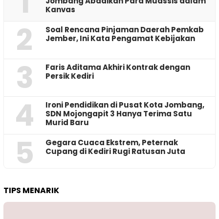
1
Jombang Abadikan Para Muassis dalam
Kanvas
2
‎Soal Rencana Pinjaman Daerah Pemkab
Jember, Ini Kata Pengamat Kebijakan ‎
3
Faris Aditama Akhiri Kontrak dengan
Persik Kediri
4
Ironi Pendidikan di Pusat Kota Jombang,
SDN Mojongapit 3 Hanya Terima Satu
Murid Baru
5
‎Gegara Cuaca Ekstrem, Peternak
Cupang di Kediri Rugi Ratusan Juta
TIPS MENARIK