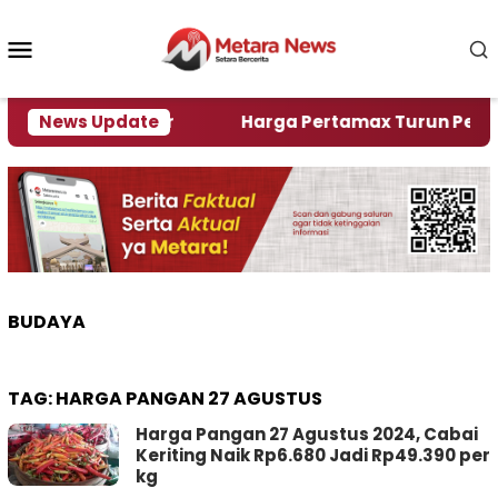
Loncat
ke
Menu
konten
Mobile
lami Krisi Air
News Update
Harga Pertamax Turun Per Hari Ini
BUDAYA
TAG:
HARGA PANGAN 27 AGUSTUS
Harga Pangan 27 Agustus 2024, Cabai
Keriting Naik Rp6.680 Jadi Rp49.390 per
kg