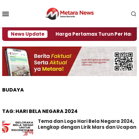
Loncat
ke
Menu
konten
Mobile
 Krisi Air
News Update
Harga Pertamax Turun Per Hari Ini, Se
BUDAYA
TAG:
HARI BELA NEGARA 2024
Tema dan Logo Hari Bela Negara 2024,
Lengkap dengan Lirik Mars dan Ucapan