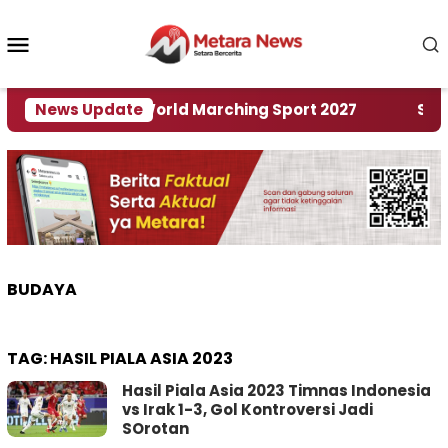
Loncat
ke
Menu
konten
Mobile
Tuan Rumah World Marching Sport 2027
News Update
‎Soal Re
BUDAYA
TAG:
HASIL PIALA ASIA 2023
Hasil Piala Asia 2023 Timnas Indonesia
vs Irak 1-3, Gol Kontroversi Jadi
SOrotan