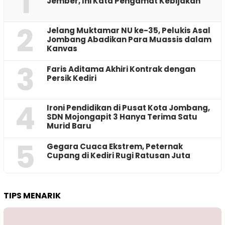
1
Jember, Ini Kata Pengamat Kebijakan ‎
2
Jelang Muktamar NU ke-35, Pelukis Asal
Jombang Abadikan Para Muassis dalam
Kanvas
3
Faris Aditama Akhiri Kontrak dengan
Persik Kediri
4
Ironi Pendidikan di Pusat Kota Jombang,
SDN Mojongapit 3 Hanya Terima Satu
Murid Baru
5
‎Gegara Cuaca Ekstrem, Peternak
Cupang di Kediri Rugi Ratusan Juta
TIPS MENARIK