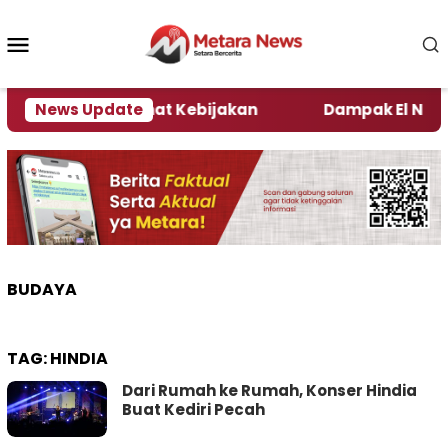
Loncat
ke
Menu
konten
Mobile
i Kata Pengamat Kebijakan ‎
News Update
Dampak El Nino, Sej
BUDAYA
TAG:
HINDIA
Dari Rumah ke Rumah, Konser Hindia
Buat Kediri Pecah