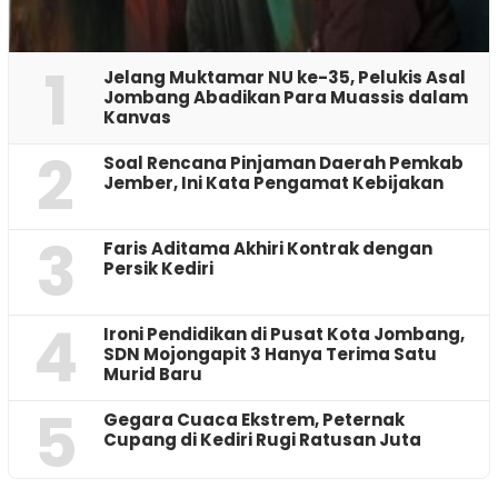
1
Jelang Muktamar NU ke-35, Pelukis Asal
Jombang Abadikan Para Muassis dalam
Kanvas
2
‎Soal Rencana Pinjaman Daerah Pemkab
Jember, Ini Kata Pengamat Kebijakan ‎
3
Faris Aditama Akhiri Kontrak dengan
Persik Kediri
4
Ironi Pendidikan di Pusat Kota Jombang,
SDN Mojongapit 3 Hanya Terima Satu
Murid Baru
5
‎Gegara Cuaca Ekstrem, Peternak
Cupang di Kediri Rugi Ratusan Juta