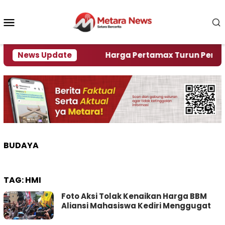
Loncat
ke
Menu
konten
Mobile
ami Krisi Air
News Update
Harga Pertamax Turun Per Hari Ini
BUDAYA
TAG:
HMI
Foto Aksi Tolak Kenaikan Harga BBM
Aliansi Mahasiswa Kediri Menggugat