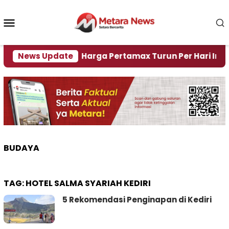
Loncat
ke
Menu
konten
Mobile
isi Air
News Update
Harga Pertamax Turun Per Hari Ini, Segin
BUDAYA
TAG:
HOTEL SALMA SYARIAH KEDIRI
5 Rekomendasi Penginapan di Kediri