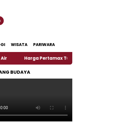
n
GI
WISATA
PARIWARA
Harga Pertamax Turun Per Hari Ini, Segini Harganya
ANG BUDAYA