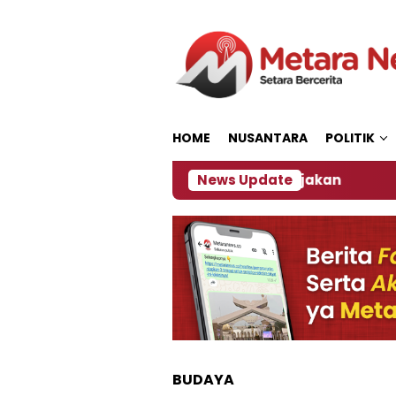
Loncat
ke
konten
HOME
NUSANTARA
POLITIK
mber, Ini Kata Pengamat Kebijakan ‎
News Update
Dampak El 
BUDAYA