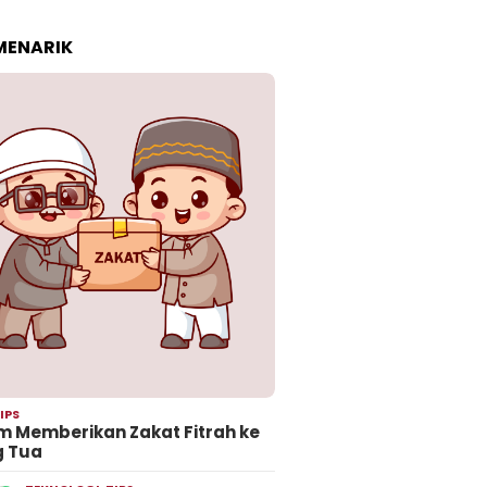
 MENARIK
IPS
 Memberikan Zakat Fitrah ke
g Tua