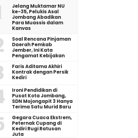
1
Jelang Muktamar NU
ke-35, Pelukis Asal
Jombang Abadikan
Para Muassis dalam
Kanvas
2
‎Soal Rencana Pinjaman
Daerah Pemkab
Jember, Ini Kata
Pengamat Kebijakan ‎
3
Faris Aditama Akhiri
Kontrak dengan Persik
Kediri
4
Ironi Pendidikan di
Pusat Kota Jombang,
SDN Mojongapit 3 Hanya
Terima Satu Murid Baru
5
‎Gegara Cuaca Ekstrem,
Peternak Cupang di
Kediri Rugi Ratusan
Juta