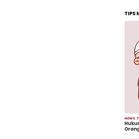
TIPS
NEWS
,
T
Hukum
Oran