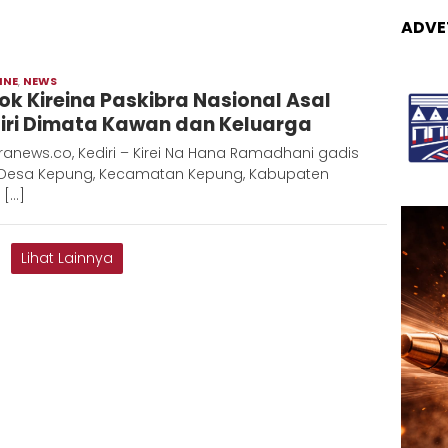
ADVE
INE
,
NEWS
Admin
ok Kireina Paskibra Nasional Asal
Metaranews
iri Dimata Kawan dan Keluarga
anews.co, Kediri – Kirei Na Hana Ramadhani gadis
 Desa Kepung, Kecamatan Kepung, Kabupaten
 […]
Lihat Lainnya