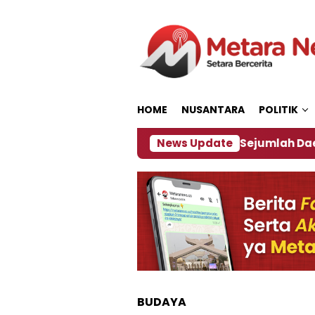
Loncat
ke
konten
HOME
NUSANTARA
POLITIK
ijakan ‎
Dampak El Nino, Sejumlah Daerah di Jemb
News Update
BUDAYA