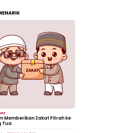
 MENARIK
IPS
 Memberikan Zakat Fitrah ke
g Tua