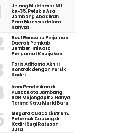
1
Jelang Muktamar NU
ke-35, Pelukis Asal
Jombang Abadikan
Para Muassis dalam
Kanvas
2
‎Soal Rencana Pinjaman
Daerah Pemkab
Jember, Ini Kata
Pengamat Kebijakan ‎
3
Faris Aditama Akhiri
Kontrak dengan Persik
Kediri
4
Ironi Pendidikan di
Pusat Kota Jombang,
SDN Mojongapit 3 Hanya
Terima Satu Murid Baru
5
‎Gegara Cuaca Ekstrem,
Peternak Cupang di
Kediri Rugi Ratusan
Juta