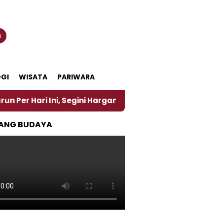
n
GI
WISATA
PARIWARA
 Ini, Segini Harganya
‎Nasirun Maestro Lukis Pem
ANG BUDAYA