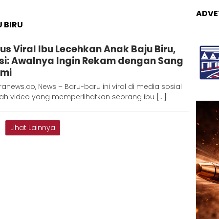
ADVE
 BIRU
Adinda
us Viral Ibu Lecehkan Anak Baju Biru,
D
isi: Awalnya Ingin Rekam dengan Sang
mi
anews.co, News – Baru-baru ini viral di media sosial
ah video yang memperlihatkan seorang ibu […]
Lihat Lainnya