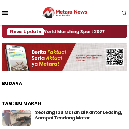
Loncat
ke
Menu
konten
Mobile
 Tuan Rumah World Marching Sport 2027
News Update
‎Soal R
BUDAYA
TAG:
IBU MARAH
Seorang Ibu Marah di Kantor Leasing,
Sampai Tendang Motor