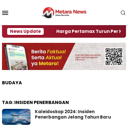
Loncat
ke
Menu
konten
Mobile
mi Krisi Air
News Update
Harga Pertamax Turun Per Hari Ini, 
BUDAYA
TAG:
INSIDEN PENERBANGAN
Kaleidoskop 2024: Insiden
Penerbangan Jelang Tahun Baru