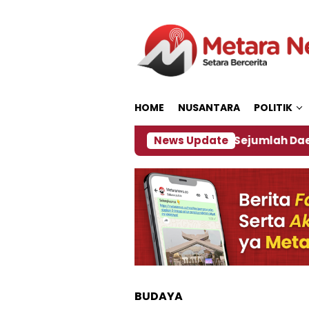
Loncat
ke
konten
HOME
NUSANTARA
POLITIK
ebijakan ‎
Dampak El Nino, Sejumlah Daerah di Je
News Update
BUDAYA