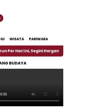
n
GI
WISATA
PARIWARA
ri Ini, Segini Harganya
‎Nasirun Maestro Lukis P
ANG BUDAYA