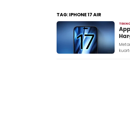
TAG:
IPHONE 17 AIR
TEKN
App
Har
Metar
kuar