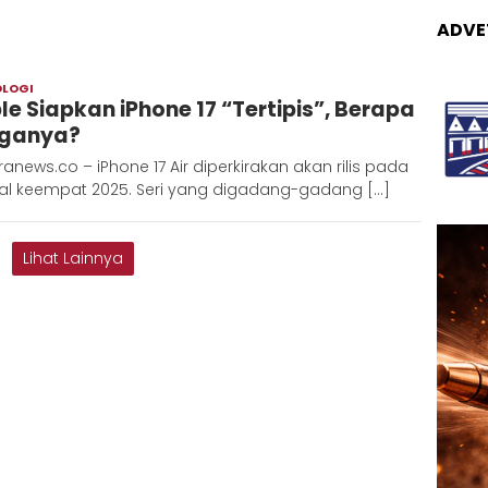
ADVE
OLOGI
Admin
le Siapkan iPhone 17 “Tertipis”, Berapa
Metaranews
ganya?
anews.co – iPhone 17 Air diperkirakan akan rilis pada
tal keempat 2025. Seri yang digadang-gadang […]
Lihat Lainnya