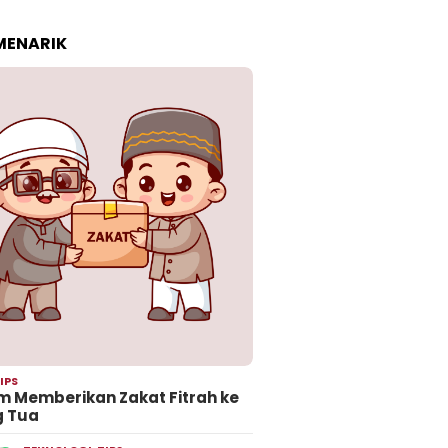
 MENARIK
IPS
 Memberikan Zakat Fitrah ke
g Tua