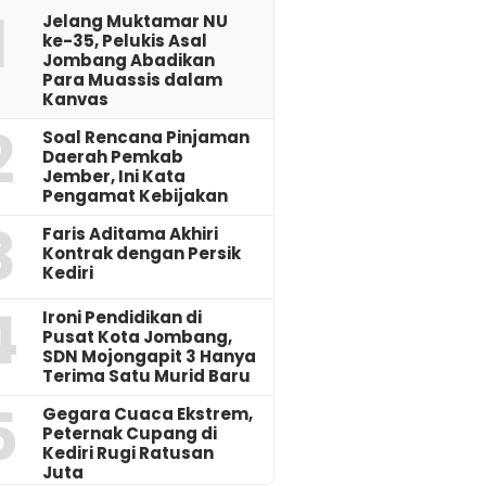
1
Jelang Muktamar NU
ke-35, Pelukis Asal
Jombang Abadikan
Para Muassis dalam
Kanvas
2
‎Soal Rencana Pinjaman
Daerah Pemkab
Jember, Ini Kata
Pengamat Kebijakan ‎
3
Faris Aditama Akhiri
Kontrak dengan Persik
Kediri
4
Ironi Pendidikan di
Pusat Kota Jombang,
SDN Mojongapit 3 Hanya
Terima Satu Murid Baru
5
‎Gegara Cuaca Ekstrem,
Peternak Cupang di
Kediri Rugi Ratusan
Juta