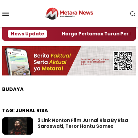
Loncat
ke
Menu
konten
Mobile
mi Krisi Air
News Update
Harga Pertamax Turun Per Hari Ini, 
BUDAYA
TAG:
JURNAL RISA
2 Link Nonton Film Jurnal Risa By Risa
Saraswati, Teror Hantu Samex