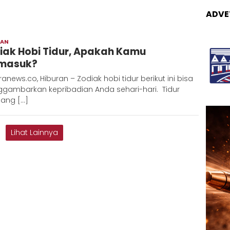
ADVE
RAN
Redaksi
iak Hobi Tidur, Apakah Kamu
Metara
masuk?
anews.co, Hiburan – Zodiak hobi tidur berikut ini bisa
gambarkan kepribadian Anda sehari-hari. Tidur
ng […]
Lihat Lainnya