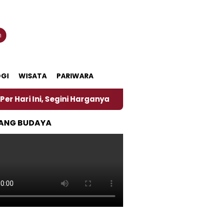
n
GI
WISATA
PARIWARA
Ini, Segini Harganya
‎Nasirun Maestro Lukis Pema
ANG BUDAYA