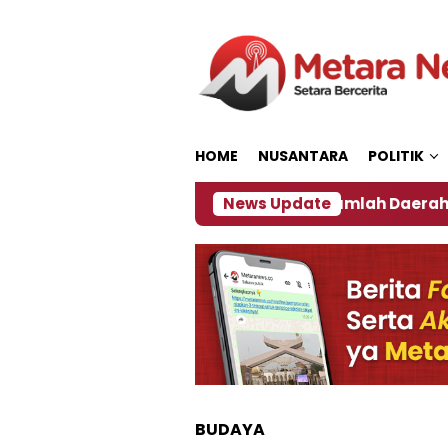
Loncat
ke
konten
HOME
NUSANTARA
POLITIK
akan ‎
Dampak El Nino, Sejumlah Daerah di Jembe
News Update
BUDAYA