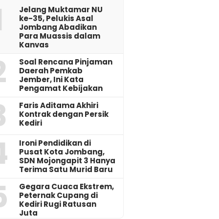
1
Jelang Muktamar NU
ke-35, Pelukis Asal
Jombang Abadikan
Para Muassis dalam
Kanvas
2
‎Soal Rencana Pinjaman
Daerah Pemkab
Jember, Ini Kata
Pengamat Kebijakan ‎
3
Faris Aditama Akhiri
Kontrak dengan Persik
Kediri
4
Ironi Pendidikan di
Pusat Kota Jombang,
SDN Mojongapit 3 Hanya
Terima Satu Murid Baru
5
‎Gegara Cuaca Ekstrem,
Peternak Cupang di
Kediri Rugi Ratusan
Juta