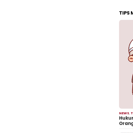
TIPS
NEWS
,
T
Hukum
Oran