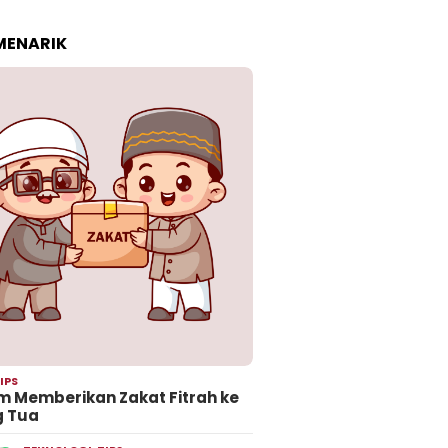
 MENARIK
IPS
 Memberikan Zakat Fitrah ke
g Tua