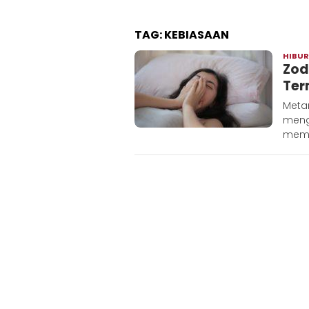
TAG:
KEBIASAAN
HIBU
Zod
Ter
Metar
meng
mema