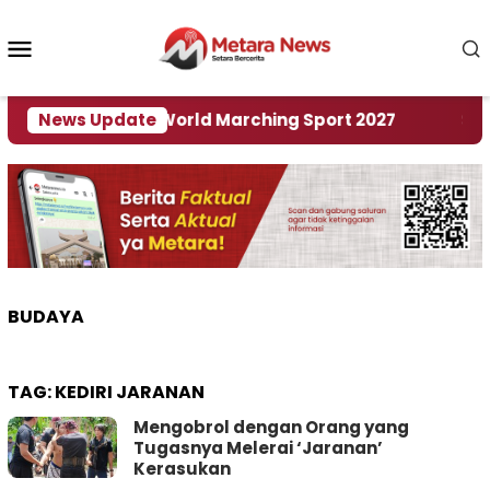
Loncat
ke
Menu
konten
Mobile
 Tuan Rumah World Marching Sport 2027
News Update
‎Soal R
BUDAYA
TAG:
KEDIRI JARANAN
Mengobrol dengan Orang yang
Tugasnya Melerai ‘Jaranan’
Kerasukan