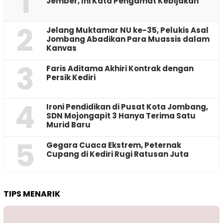
1
Jember, Ini Kata Pengamat Kebijakan ‎
2
Jelang Muktamar NU ke-35, Pelukis Asal
Jombang Abadikan Para Muassis dalam
Kanvas
3
Faris Aditama Akhiri Kontrak dengan
Persik Kediri
4
Ironi Pendidikan di Pusat Kota Jombang,
SDN Mojongapit 3 Hanya Terima Satu
Murid Baru
5
‎Gegara Cuaca Ekstrem, Peternak
Cupang di Kediri Rugi Ratusan Juta
TIPS MENARIK