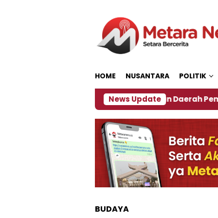
Loncat
ke
konten
HOME
NUSANTARA
POLITIK
27
‎Soal Rencana Pinjaman Daerah Pemkab Jember
News Update
BUDAYA