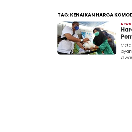
TAG:
KENAIKAN HARGA KOMOD
NEWS
Har
Pem
Meta
ayam 
diwa