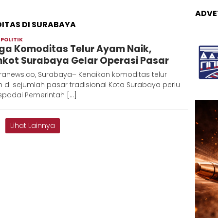
ADVE
ITAS DI SURABAYA
,
POLITIK
Admin
ga Komoditas Telur Ayam Naik,
Metaranews
kot Surabaya Gelar Operasi Pasar
ranews.co, Surabaya– Kenaikan komoditas telur
di sejumlah pasar tradisional Kota Surabaya perlu
spadai Pemerintah […]
Lihat Lainnya