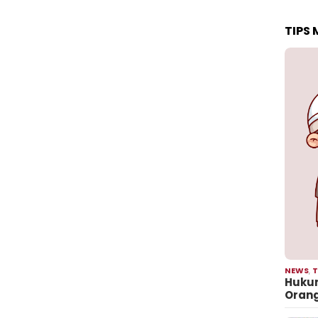
TIPS
NEWS
,
T
Hukum
Oran