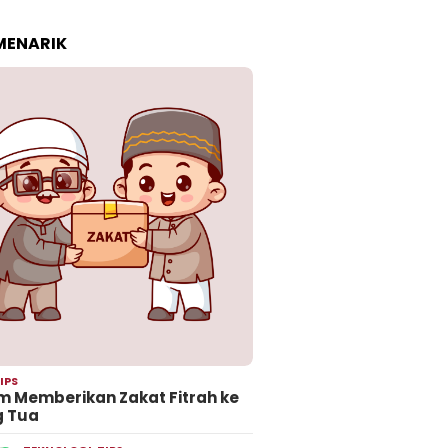
 MENARIK
IPS
 Memberikan Zakat Fitrah ke
g Tua