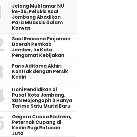
1
Jelang Muktamar NU
ke-35, Pelukis Asal
Jombang Abadikan
Para Muassis dalam
Kanvas
2
‎Soal Rencana Pinjaman
Daerah Pemkab
Jember, Ini Kata
Pengamat Kebijakan ‎
3
Faris Aditama Akhiri
Kontrak dengan Persik
Kediri
4
Ironi Pendidikan di
Pusat Kota Jombang,
SDN Mojongapit 3 Hanya
Terima Satu Murid Baru
5
‎Gegara Cuaca Ekstrem,
Peternak Cupang di
Kediri Rugi Ratusan
Juta