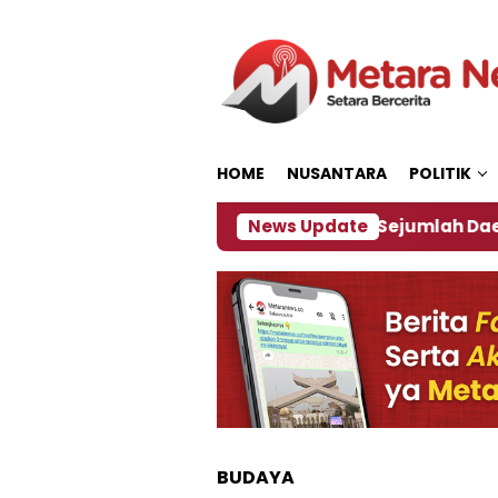
Loncat
ke
konten
HOME
NUSANTARA
POLITIK
akan ‎
Dampak El Nino, Sejumlah Daerah di Jember
News Update
BUDAYA