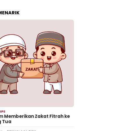
 MENARIK
IPS
 Memberikan Zakat Fitrah ke
g Tua