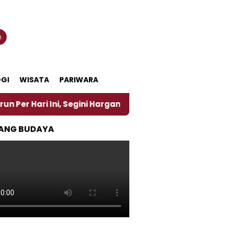
n
GI
WISATA
PARIWARA
ni, Segini Harganya
‎Nasirun Maestro Lukis Pemad
ANG BUDAYA