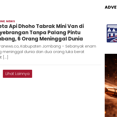
ADVE
INE
,
NEWS
Admin
eta Api Dhoho Tabrak Mini Van di
Metaranews
yebrangan Tanpa Palang Pintu
bang, 6 Orang Meninggal Dunia
ranews.co, Kabupaten Jombang – Sebanyak enam
g meninggal dunia dan dua orang luka berat
t […]
Lihat Lainnya