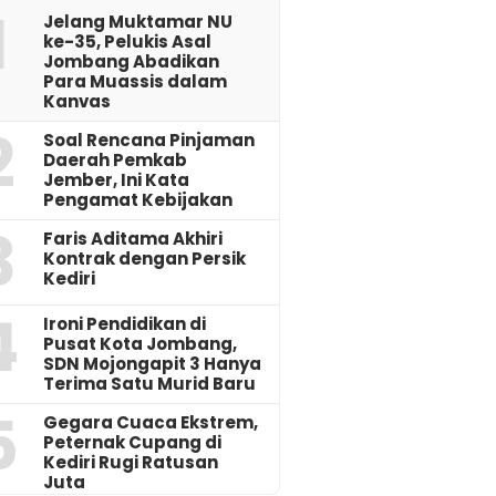
1
Jelang Muktamar NU
ke-35, Pelukis Asal
Jombang Abadikan
Para Muassis dalam
Kanvas
2
‎Soal Rencana Pinjaman
Daerah Pemkab
Jember, Ini Kata
Pengamat Kebijakan ‎
3
Faris Aditama Akhiri
Kontrak dengan Persik
Kediri
4
Ironi Pendidikan di
Pusat Kota Jombang,
SDN Mojongapit 3 Hanya
Terima Satu Murid Baru
5
‎Gegara Cuaca Ekstrem,
Peternak Cupang di
Kediri Rugi Ratusan
Juta