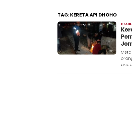
TAG:
KERETA API DHOHO
HEADL
Ker
Pen
Jom
Meta
oran
akiba