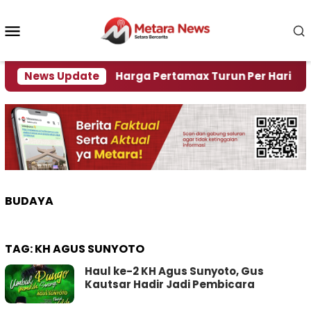
Loncat
ke
Menu
konten
Mobile
risi Air
News Update
Harga Pertamax Turun Per Hari Ini, Segi
BUDAYA
TAG:
KH AGUS SUNYOTO
Haul ke-2 KH Agus Sunyoto, Gus
Kautsar Hadir Jadi Pembicara