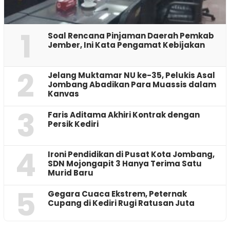
1
‎Soal Rencana Pinjaman Daerah Pemkab
Jember, Ini Kata Pengamat Kebijakan ‎
2
Jelang Muktamar NU ke-35, Pelukis Asal
Jombang Abadikan Para Muassis dalam
Kanvas
3
Faris Aditama Akhiri Kontrak dengan
Persik Kediri
4
Ironi Pendidikan di Pusat Kota Jombang,
SDN Mojongapit 3 Hanya Terima Satu
Murid Baru
5
‎Gegara Cuaca Ekstrem, Peternak
Cupang di Kediri Rugi Ratusan Juta