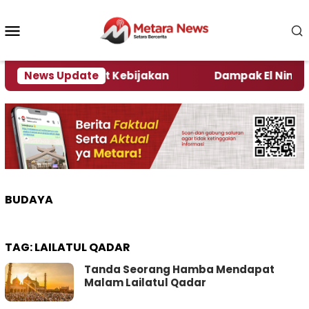
Loncat
ke
Menu
konten
Mobile
Kata Pengamat Kebijakan ‎
News Update
Dampak El Nino, Sejum
BUDAYA
TAG:
LAILATUL QADAR
Tanda Seorang Hamba Mendapat
Malam Lailatul Qadar