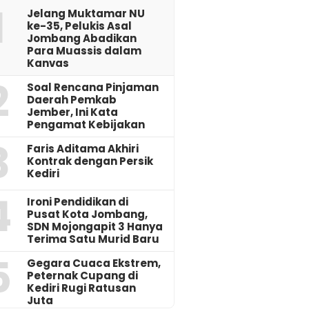
1
Jelang Muktamar NU
ke-35, Pelukis Asal
Jombang Abadikan
Para Muassis dalam
Kanvas
2
‎Soal Rencana Pinjaman
Daerah Pemkab
Jember, Ini Kata
Pengamat Kebijakan ‎
3
Faris Aditama Akhiri
Kontrak dengan Persik
Kediri
4
Ironi Pendidikan di
Pusat Kota Jombang,
SDN Mojongapit 3 Hanya
Terima Satu Murid Baru
5
‎Gegara Cuaca Ekstrem,
Peternak Cupang di
Kediri Rugi Ratusan
Juta