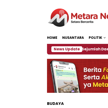
Loncat
ke
konten
HOME
NUSANTARA
POLITIK
jakan ‎
Dampak El Nino, Sejumlah Daerah di Jemb
News Update
BUDAYA