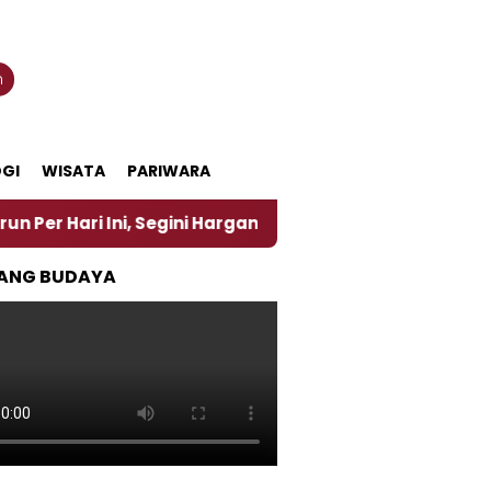
n
GI
WISATA
PARIWARA
 Ini, Segini Harganya
‎Nasirun Maestro Lukis Pem
ANG BUDAYA