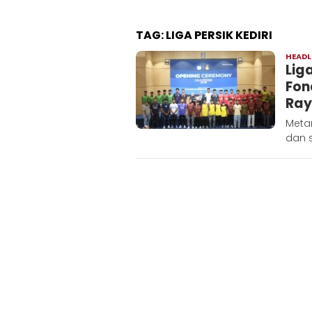
TAG:
LIGA PERSIK KEDIRI
HEADL
Lig
Fon
Ra
Metar
dan s