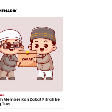
 MENARIK
IPS
 Memberikan Zakat Fitrah ke
g Tua