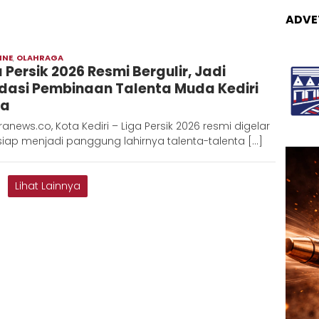
ADVE
INE
,
OLAHRAGA
Moch
a Persik 2026 Resmi Bergulir, Jadi
Hadi
dasi Pembinaan Talenta Muda Kediri
ya
anews.co, Kota Kediri – Liga Persik 2026 resmi digelar
iap menjadi panggung lahirnya talenta-talenta […]
Lihat Lainnya