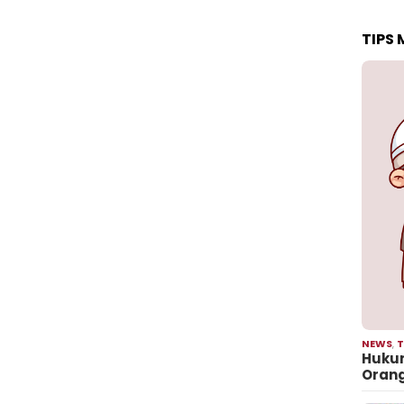
TIPS
NEWS
,
T
Hukum
Oran