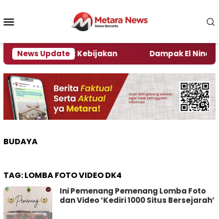
Loncat
ke
Menu
konten
Mobile
ata Pengamat Kebijakan ‎
News Update
Dampak El Nino, Sejum
BUDAYA
TAG:
LOMBA FOTO VIDEO DK4
Ini Pemenang Pemenang Lomba Foto
dan Video ‘Kediri 1000 Situs Bersejarah’