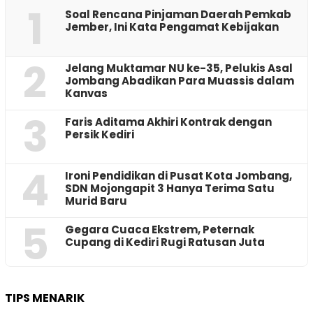
1
‎Soal Rencana Pinjaman Daerah Pemkab
Jember, Ini Kata Pengamat Kebijakan ‎
2
Jelang Muktamar NU ke-35, Pelukis Asal
Jombang Abadikan Para Muassis dalam
Kanvas
3
Faris Aditama Akhiri Kontrak dengan
Persik Kediri
4
Ironi Pendidikan di Pusat Kota Jombang,
SDN Mojongapit 3 Hanya Terima Satu
Murid Baru
5
‎Gegara Cuaca Ekstrem, Peternak
Cupang di Kediri Rugi Ratusan Juta
TIPS MENARIK