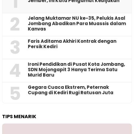
1
Jember, Ini Kata Pengamat Kebijakan ‎
2
Jelang Muktamar NU ke-35, Pelukis Asal
Jombang Abadikan Para Muassis dalam
Kanvas
3
Faris Aditama Akhiri Kontrak dengan
Persik Kediri
4
Ironi Pendidikan di Pusat Kota Jombang,
SDN Mojongapit 3 Hanya Terima Satu
Murid Baru
5
‎Gegara Cuaca Ekstrem, Peternak
Cupang di Kediri Rugi Ratusan Juta
TIPS MENARIK