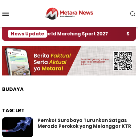
Loncat
ke
Menu
konten
Mobile
Tuan Rumah World Marching Sport 2027
News Update
‎Soal Re
BUDAYA
TAG:
LRT
Pemkot Surabaya Turunkan Satgas
Merazia Perokok yang Melanggar KTR