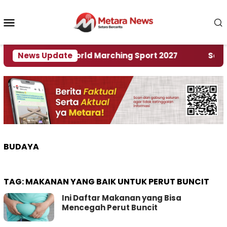
Loncat
ke
Menu
konten
Mobile
Tuan Rumah World Marching Sport 2027
News Update
‎Soal Re
BUDAYA
TAG:
MAKANAN YANG BAIK UNTUK PERUT BUNCIT
Ini Daftar Makanan yang Bisa
Mencegah Perut Buncit