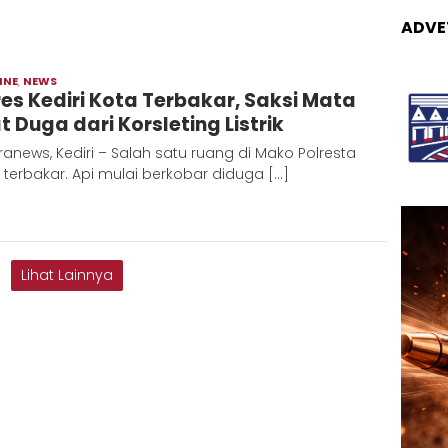
ADVE
INE
,
NEWS
Redaksi
res Kediri Kota Terbakar, Saksi Mata
Metara
t Duga dari Korsleting Listrik
anews, Kediri – Salah satu ruang di Mako Polresta
i terbakar. Api mulai berkobar diduga […]
Lihat Lainnya