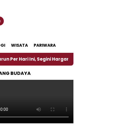
n
GI
WISATA
PARIWARA
 Ini, Segini Harganya
‎Nasirun Maestro Lukis Pem
ANG BUDAYA