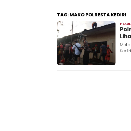
TAG:
MAKO POLRESTA KEDIRI
HEADL
Pol
Liha
Metar
Kedir