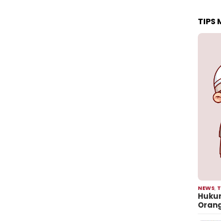
TIPS
NEWS
,
T
Hukum
Oran