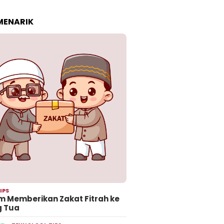
 MENARIK
IPS
 Memberikan Zakat Fitrah ke
g Tua