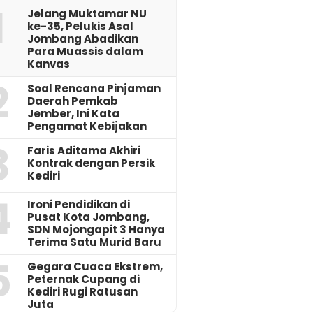
1
Jelang Muktamar NU
ke-35, Pelukis Asal
Jombang Abadikan
Para Muassis dalam
Kanvas
2
‎Soal Rencana Pinjaman
Daerah Pemkab
Jember, Ini Kata
Pengamat Kebijakan ‎
3
Faris Aditama Akhiri
Kontrak dengan Persik
Kediri
4
Ironi Pendidikan di
Pusat Kota Jombang,
SDN Mojongapit 3 Hanya
Terima Satu Murid Baru
5
‎Gegara Cuaca Ekstrem,
Peternak Cupang di
Kediri Rugi Ratusan
Juta