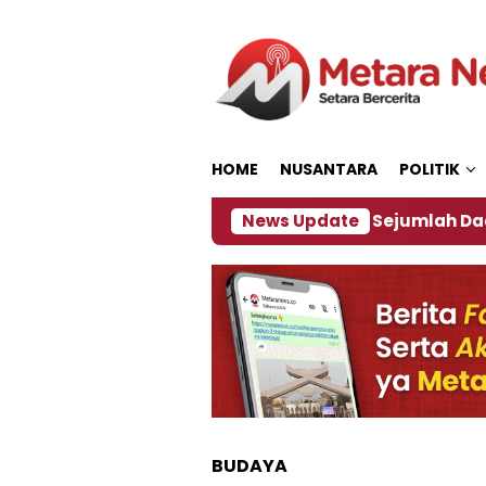
Loncat
ke
konten
HOME
NUSANTARA
POLITIK
ijakan ‎
Dampak El Nino, Sejumlah Daerah di Jemb
News Update
BUDAYA