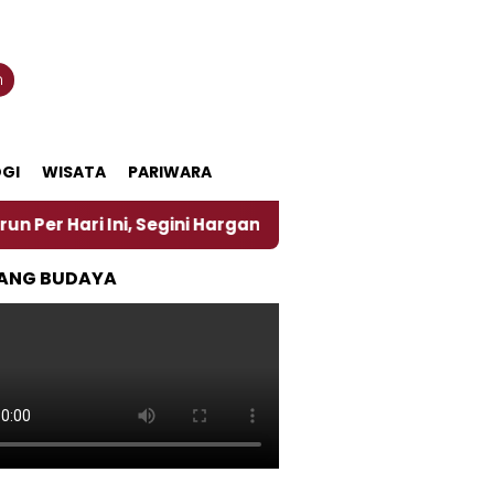
n
GI
WISATA
PARIWARA
 Ini, Segini Harganya
‎Nasirun Maestro Lukis Pem
ANG BUDAYA