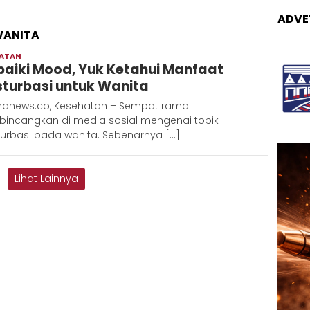
ADVE
WANITA
HATAN
Adinda
baiki Mood, Yuk Ketahui Manfaat
turbasi untuk Wanita
ranews.co, Kesehatan – Sempat ramai
rbincangkan di media sosial mengenai topik
urbasi pada wanita. Sebenarnya […]
Lihat Lainnya