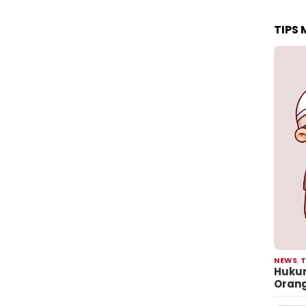
TIPS
NEWS
,
T
Hukum
Oran