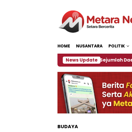
Loncat
ke
konten
HOME
NUSANTARA
POLITIK
jakan ‎
Dampak El Nino, Sejumlah Daerah di Jemb
News Update
BUDAYA