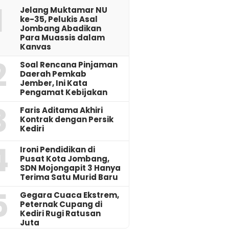
1
Jelang Muktamar NU
ke-35, Pelukis Asal
Jombang Abadikan
Para Muassis dalam
Kanvas
2
‎Soal Rencana Pinjaman
Daerah Pemkab
Jember, Ini Kata
Pengamat Kebijakan ‎
3
Faris Aditama Akhiri
Kontrak dengan Persik
Kediri
4
Ironi Pendidikan di
Pusat Kota Jombang,
SDN Mojongapit 3 Hanya
Terima Satu Murid Baru
5
‎Gegara Cuaca Ekstrem,
Peternak Cupang di
Kediri Rugi Ratusan
Juta