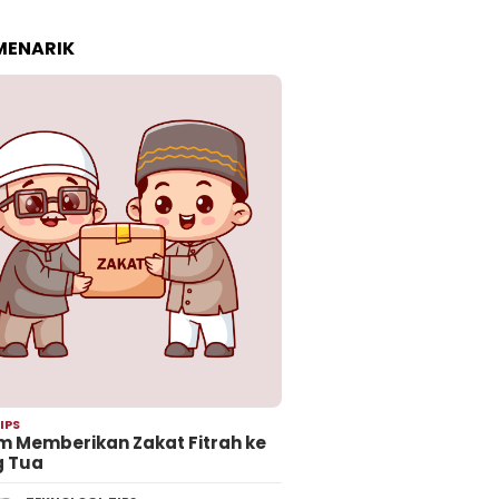
 MENARIK
IPS
 Memberikan Zakat Fitrah ke
g Tua