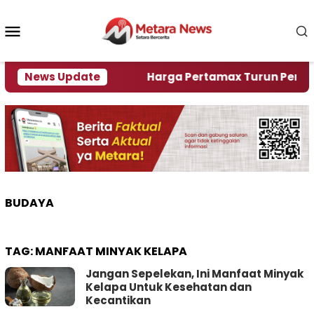
Loncat
ke
Menu
konten
Mobile
lami Krisi Air
News Update
Harga Pertamax Turun Per Hari Ini
BUDAYA
TAG:
MANFAAT MINYAK KELAPA
Jangan Sepelekan, Ini Manfaat Minyak
Kelapa Untuk Kesehatan dan
Kecantikan