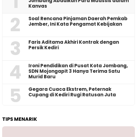
1
Jombang Abadikan Para Muassis dalam
Kanvas
2
‎Soal Rencana Pinjaman Daerah Pemkab
Jember, Ini Kata Pengamat Kebijakan ‎
3
Faris Aditama Akhiri Kontrak dengan
Persik Kediri
4
Ironi Pendidikan di Pusat Kota Jombang,
SDN Mojongapit 3 Hanya Terima Satu
Murid Baru
5
‎Gegara Cuaca Ekstrem, Peternak
Cupang di Kediri Rugi Ratusan Juta
TIPS MENARIK