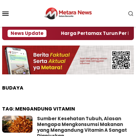
Loncat
ke
Menu
konten
Mobile
mi Krisi Air
News Update
Harga Pertamax Turun Per Hari Ini, 
BUDAYA
TAG:
MENGANDUNG VITAMIN
Sumber Kesehatan Tubuh, Alasan
Mengapa Mengkonsumsi Makanan
yang Mengandung Vitamin A Sangat
Dianjurkan