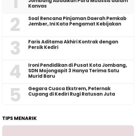
1
Jombang Abadikan Para Muassis dalam
Kanvas
2
‎Soal Rencana Pinjaman Daerah Pemkab
Jember, Ini Kata Pengamat Kebijakan ‎
3
Faris Aditama Akhiri Kontrak dengan
Persik Kediri
4
Ironi Pendidikan di Pusat Kota Jombang,
SDN Mojongapit 3 Hanya Terima Satu
Murid Baru
5
‎Gegara Cuaca Ekstrem, Peternak
Cupang di Kediri Rugi Ratusan Juta
TIPS MENARIK