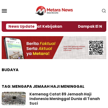
Loncat
ke
Menu
konten
Mobile
i Kata Pengamat Kebijakan ‎
News Update
Dampak El Nino, Sej
BUDAYA
TAG:
MENGAPA JEMAAH HAJI MENINGGAL
Kemenag Catat 89 Jemaah Haji
Indonesia Meninggal Dunia di Tanah
Suci