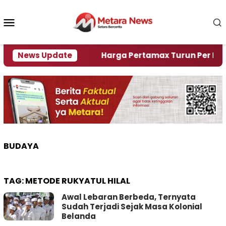
Loncat
ke
Menu
konten
Mobile
mi Krisi Air
News Update
Harga Pertamax Turun Per Hari Ini, 
BUDAYA
TAG:
METODE RUKYATUL HILAL
Awal Lebaran Berbeda, Ternyata
Sudah Terjadi Sejak Masa Kolonial
Belanda