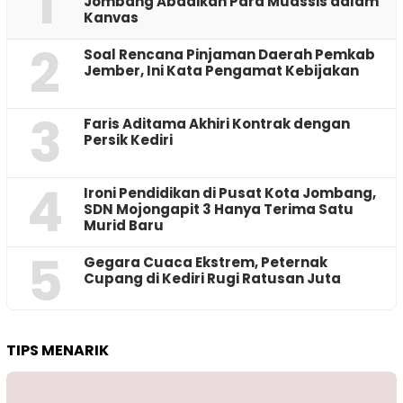
1
Jombang Abadikan Para Muassis dalam
Kanvas
2
‎Soal Rencana Pinjaman Daerah Pemkab
Jember, Ini Kata Pengamat Kebijakan ‎
3
Faris Aditama Akhiri Kontrak dengan
Persik Kediri
4
Ironi Pendidikan di Pusat Kota Jombang,
SDN Mojongapit 3 Hanya Terima Satu
Murid Baru
5
‎Gegara Cuaca Ekstrem, Peternak
Cupang di Kediri Rugi Ratusan Juta
TIPS MENARIK